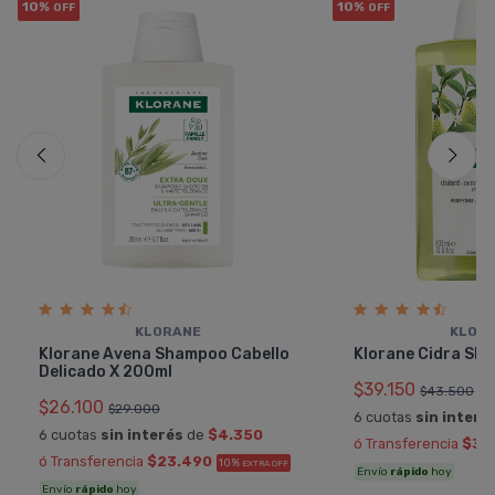
10%
10%
OFF
OFF
KLORANE
KLOR
Klorane Avena Shampoo Cabello
Klorane Cidra Sh
Delicado X 200ml
$39.150
$43.500
$26.100
$29.000
6 cuotas
sin interé
6 cuotas
sin interés
de
$4.350
ó Transferencia
$35
ó Transferencia
$23.490
10%
EXTRA OFF
Envío
rápido
hoy
Envío
rápido
hoy