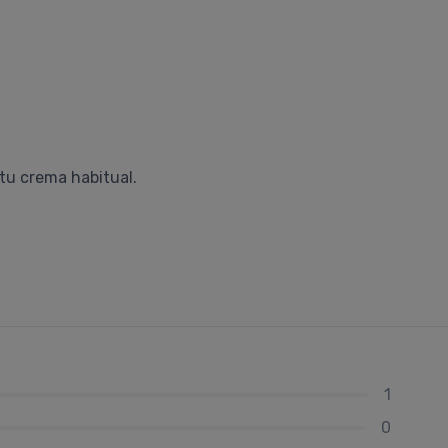
 tu crema habitual.
1
0