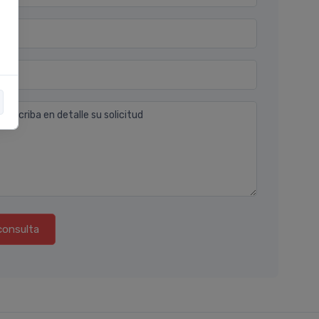
n
 describa en detalle su solicitud
consulta