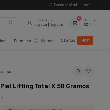
Donde está mi pedido?
0
Hola, invitado !
Mi carrito
Ingresar | Registro
$0
Ofertas
HOT
ias
Farmacia
Marcas
eviews
Piel Lifting Total X 50 Gramos
LE