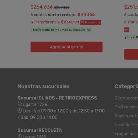
$264.634
$251.
$389.168
0
6 cuotas
sin interés
de
$44.106
6 cuot
RA
ó Transferencia
$238.171
ó Tran
10%
EXTRA OFF
¡ Envío
GRATIS
y sumás 12.085 Leloir$ !
OFF
¡ Envío
G
Agregar
al carrito
Nuestras sucursales
Categorí
Sucursal OLIVOS - RETIRO EXPRESS
Dermocosm
Ugarte 1728
Protección 
Lun - Vie 09:00 a 12:00 y de 12:30 a 17:00
Suplement
/ Sáb: 09:00 a 14:00
Cuidado Pe
Sucursal RECOLETA
Fragancias
Larrea 1249