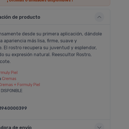
¡ Últimas
0
unidades disponibles !
ación de producto
nsamente desde su primera aplicación, dándole
na apariencia más lisa, firme, suave y
. El rostro recupera su juventud y esplendor,
o su expresión natural. Reescultor Rostro,
cote.
rmuly Piel
a
Cremas
Cremas + Formuly Piel
 DISPONIBLE
1940000399
adora de envío