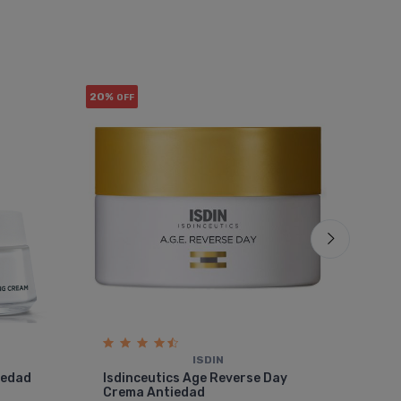
20%
20%
OFF
OF
ISDIN
Isd
iedad
Isdinceutics Age Reverse Day
Cre
Crema Antiedad