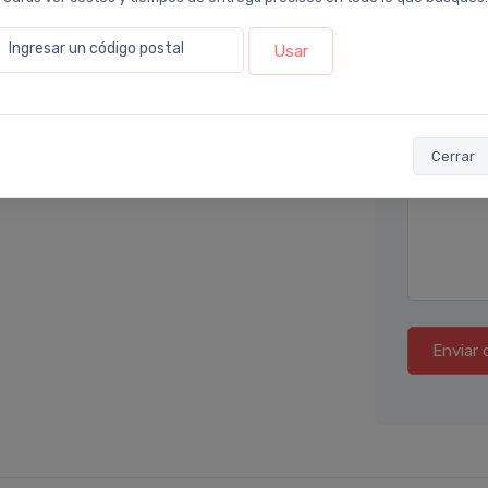
Ingresar un código postal
Teléfono
Usar
acia Leloir
.
era un gel, en ese sentido esta muy buena su
Ubicació
 no es mágico, vi una leve mejoría.
Cerrar
Por favor
Enviar 