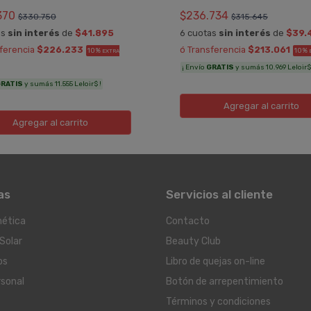
370
$236.734
$330.750
$315.645
as
sin interés
de
$41.895
6 cuotas
sin interés
de
$39.
sferencia
$226.233
ó Transferencia
$213.061
10%
10%
EXTRA
¡ Envío
GRATIS
y sumás 10.969 Leloir$
RATIS
y sumás 11.555 Leloir$ !
Agregar
al carrito
Agregar
al carrito
as
Servicios al cliente
ética
Contacto
Solar
Beauty Club
os
Libro de quejas on-line
rsonal
Botón de arrepentimiento
Términos y condiciones