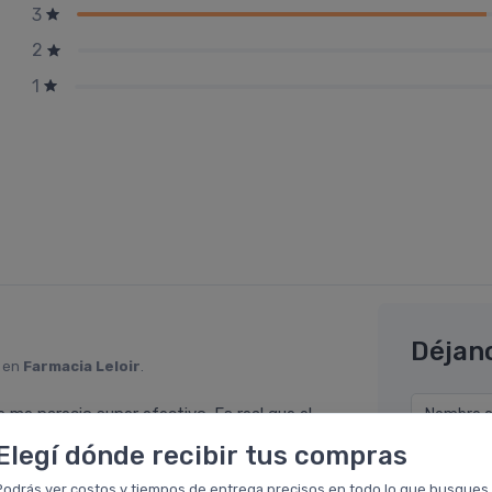
3
2
1
Déjan
o en
Farmacia Leloir
.
 me parecio super efectivo. Es real que el
Nombre co
e un monton seguro!
Elegí dónde recibir tus compras
Email* (e
Podrás ver costos y tiempos de entrega precisos en todo lo que busques.