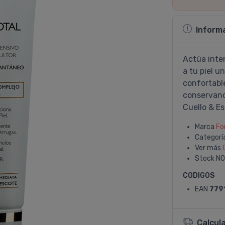
Inform
Actúa inte
a tu piel u
confortable
conservand
Cuello & Es
Marca
Fo
Categorí
Ver más
Stock
NO
CODIGOS
EAN
779
Calcul