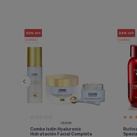
32%
24%
OFF
OFF
COMBO
COMBO
ISDIN
le
Combo Isdin Hyaluronic
Rutina
Hidratación Facial Completa
Specia