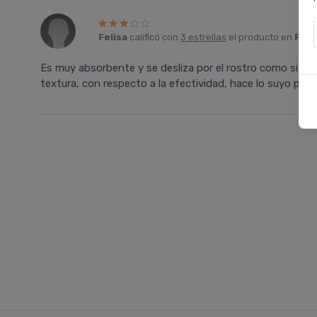
Felisa
calificó con
3 estrellas
el producto en
Farm
Es muy absorbente y se desliza por el rostro como si fu
textura, con respecto a la efectividad, hace lo suyo pero