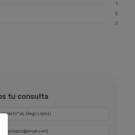
1
0
0
os tu consulta
mpleto* (ej. Diego Lopez)
j. diego.lopez@email.com)