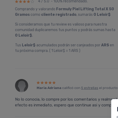
4 / 5.0 - 100% recomendado.
Comprando y valorando
Formuly Piel Lifting Total X 50
Gramos
como
cliente registrado
, sumarás
0 Leloir$
Si consideramos que tu review es valioso para nuestra
comunidad duplicaremos tus puntos y podrás sumas hasta
0 Leloir$
.
Tus
Leloir$
acumulados podrán ser canjeados por
ARS
en
tu próxima compra. ( 1 Leloir$ = 1 ARS )
Maria Adriana
calificó con
5 estrellas
el product
No lo conocia, lo compre por los comentarios y realmente
efecto es inmediato, espero que continue asi y comprar