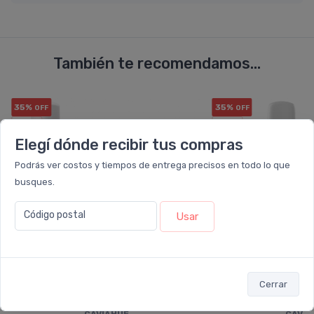
También te recomendamos...
35%
35%
OFF
OFF
COMBO
COMBO
Elegí dónde recibir tus compras
Podrás ver costos y tiempos de entrega precisos en todo lo que
busques.
Código postal
Usar
Cerrar
CAVIAHUE
CAVIA