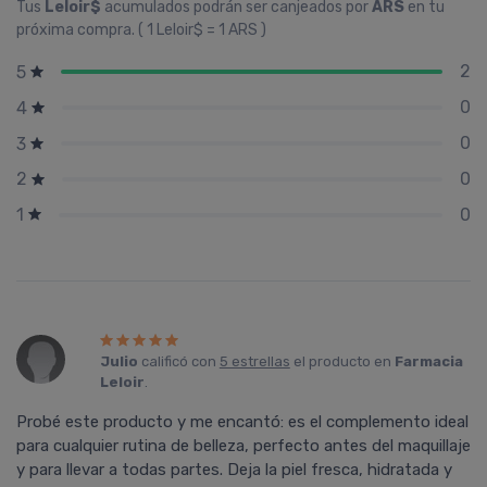
Tus
Leloir$
acumulados podrán ser canjeados por
ARS
en tu
próxima compra. ( 1 Leloir$ = 1 ARS )
2
5
0
4
0
3
0
2
0
1
Julio
calificó con
5 estrellas
el producto en
Farmacia
Leloir
.
Probé este producto y me encantó: es el complemento ideal
para cualquier rutina de belleza, perfecto antes del maquillaje
y para llevar a todas partes. Deja la piel fresca, hidratada y