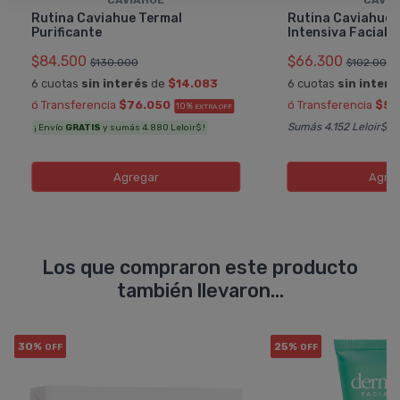
Rutina Caviahue Termal
Rutina Caviahue 
Purificante
Intensiva Facial
$84.500
$66.300
$130.000
$102.000
6 cuotas
sin interés
de
$14.083
6 cuotas
sin interé
ó Transferencia
$76.050
ó Transferencia
$59
10%
EXTRA OFF
Sumás 4.152 Leloir$
¡ Envío
GRATIS
y sumás 4.880 Leloir$ !
Agregar
Agre
Los que compraron este producto
también llevaron...
30%
25%
OFF
OFF