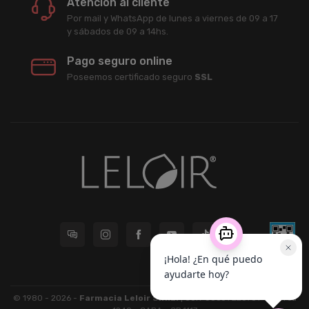
Atención al cliente
Por mail y WhatsApp de lunes a viernes de 09 a 17
y sábados de 09 a 14hs.
Pago seguro online
Poseemos certificado seguro
SSL
© 1980 - 2026 -
Farmacia Leloir S.R.L.
| CUIT 33609220789 - Larrea