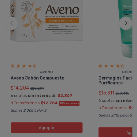
AVENO
DERMA
Aveno Jabón Compuesto
Dermaglós Facial 
Purificante
$14.204
$20.291
$15.311
$20.415
6 cuotas
sin interés
de
$2.367
6 cuotas
sin interé
ó Transferencia
$12.784
10%
EXTRA OFF
ó Transferencia
$13
Sumás 2.068 Leloir$
Sumás 2.112 Leloir$
Agregar
Agre