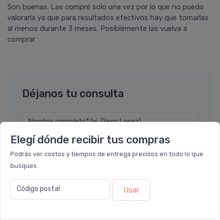
Son buenas. Las compré solo una vez por lo que no puedo
valorarla ya que para resultados efectivos hay que tomarlas
al menos durante 3 meses. Posiblemente las vuelva a
comprar
Déjanos tu consulta
Nombre completo* (ej. Diego Lopez)
Elegí dónde recibir tus compras
Email* (ej. diego.lopez@email.com)
Podrás ver costos y tiempos de entrega precisos en todo lo que
busques.
Teléfono
Código postal
Usar
Ubicación