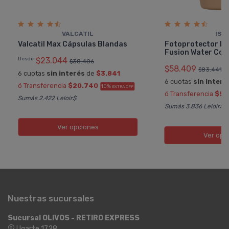
VALCATIL
ISD
Valcatil Max Cápsulas Blandas
Fotoprotector Is
Fusion Water Colo
Desde
$23.044
$38.406
$58.409
$83.441
6 cuotas
sin interés
de
$3.841
6 cuotas
sin interé
ó Transferencia
$20.740
10%
EXTRA OFF
ó Transferencia
$52
Sumás 2.422 Leloir$
Sumás 3.836 Leloir$
Ver opciones
Ver opc
Nuestras sucursales
Sucursal OLIVOS - RETIRO EXPRESS
Ugarte 1728