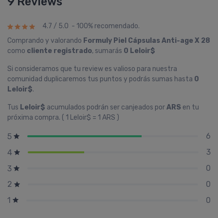
9 Reviews
4.7 / 5.0 - 100% recomendado.
Comprando y valorando
Formuly Piel Cápsulas Anti-age X 28
como
cliente registrado
, sumarás
0 Leloir$
Si consideramos que tu review es valioso para nuestra
comunidad duplicaremos tus puntos y podrás sumas hasta
0
Leloir$
.
Tus
Leloir$
acumulados podrán ser canjeados por
ARS
en tu
próxima compra. ( 1 Leloir$ = 1 ARS )
6
5
3
4
0
3
0
2
0
1