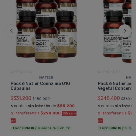
NATIER
NATI
Pack 6 Natier Coenzima Q10
Pack 6 Natier áci
Cápsulas
Vegetal Concentr
$331.200
$248.400
$480.000
$360.00
6 cuotas
sin interés
de
$55.200
6 cuotas
sin interé
ó Transferencia
$298.080
ó Transferencia
$22
10%
EXTRA
OFF
OFF
¡ Envío
GRATIS
y sumás 14.748 Leloir$ !
¡ Envío
GRATIS
y sumás 11