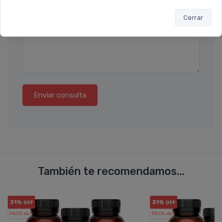
Por favor describa en detalle su solicitud
Cerrar
Enviar consulta
También te recomendamos...
31%
31%
OFF
OFF
PACK x6
PACK x6
u.
u.