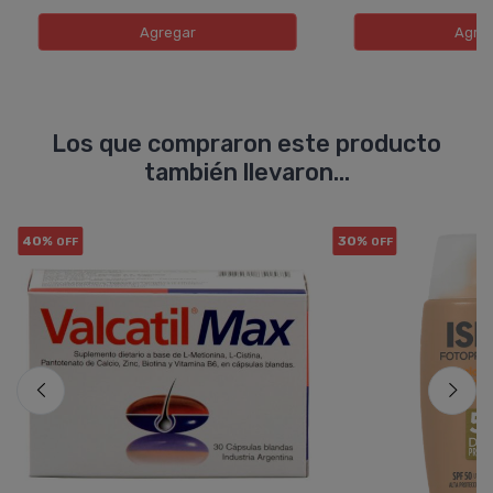
Agregar
Agre
Los que compraron este producto
también llevaron...
40%
30%
OFF
OFF