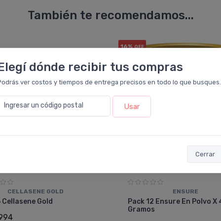
También te recomendamos...
16%
OFF
PACK x12
u.
Elegí dónde recibir tus compras
Podrás ver costos y tiempos de entrega precisos en todo lo que busques.
Ingresar un código postal
Usar
Cerrar
CELLASENE GOLD
ENSURE
 Cellasene Gold
Pack 12 Ensure En Polvo X
Gramos
994