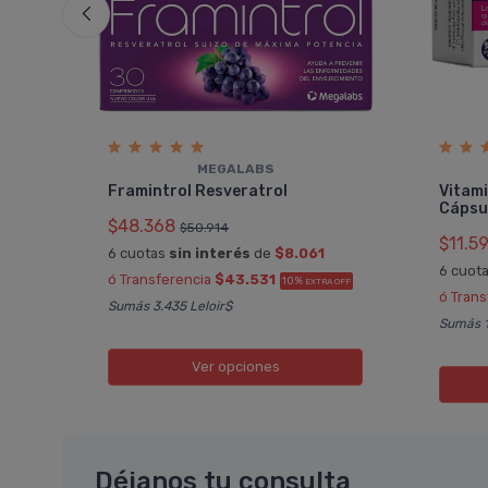
MEGALABS
eza
Framintrol Resveratrol
Vitam
Cápsu
$48.368
$50.914
$11.5
6 cuotas
sin interés
de
$8.061
6 cuot
ó Transferencia
$43.531
10%
OFF
EXTRA OFF
ó Tran
Sumás 3.435 Leloir$
Sumás 1
Ver opciones
Déjanos tu consulta