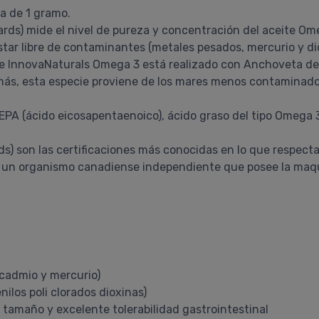
a de 1 gramo.
ndards) mide el nivel de pureza y concentración del aceite 
 estar libre de contaminantes (metales pesados, mercurio y d
ue InnovaNaturals Omega 3 está realizado con Anchoveta del
s, esta especie proviene de los mares menos contaminados
EPA (ácido eicosapentaenoico), ácido graso del tipo Omega 3,
ards) son las certificaciones más conocidas en lo que respe
por un organismo canadiense independiente que posee la maq
 cadmio y mercurio)
ilos poli clorados dioxinas)
tamaño y excelente tolerabilidad gastrointestinal