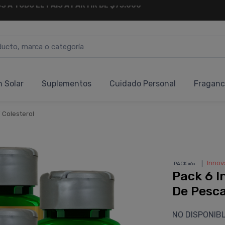
6 CUOTAS SIN INTERÉS
Y 18 CUOTAS FIJAS !
n Solar
Suplementos
Cuidado Personal
Fraganc
 Colesterol
❘
Innov
PACK x6
u.
Pack 6 I
De Pesc
NO DISPONIB