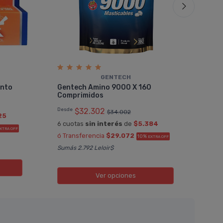
GENTECH
Ave
ento
Gentech Amino 9000 X 160
Rep
Comprimidos
$40
Desde
$32.302
$34.002
25
6 cu
6 cuotas
sin interés
de
$5.384
ó Tr
XTRA OFF
ó Transferencia
$29.072
10%
EXTRA OFF
Sumá
Sumás 2.792 Leloir$
Ver opciones