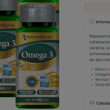
Inform
Representa
inflamación
cerebral, l
enfermedad
de alta co
Marca
In
Categorí
Ver más
Stock
NO
Calcul