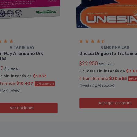
VITAMIN WAY
GENOMMA LAB
in Way Arándano Ury
Unesia Ungüento Tratami
las
$22.950
$25.500
97
$12.885
6 cuotas
sin interés
de
$3.8
as
sin interés
de
$1.933
ó Transferencia
$20.655
10%
E
sferencia
$10.437
10%
EXTRA OFF
Sumás 2.418 Leloir$
.964 Leloir$
Agregar
al carrito
Ver opciones