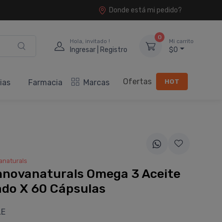
Donde está mi pedido?
0
Hola, invitado !
Mi carrito
Ingresar | Registro
$0
Ofertas
HOT
ias
Farmacia
Marcas
anaturals
nnovanaturals Omega 3 Aceite
ado X 60 Cápsulas
LE