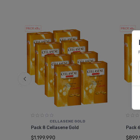
PACK x8
PACK x6
u.
u.
CELLASENE GOLD
15
Pack 8 Cellasene Gold
Pack 6
$1.199.990
$899.