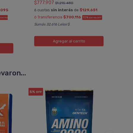
$777.907
$1.215.480
6 cu
.095
6 cuotas
sin interés
de
$129.651
ó Tr
ó Transferencia
$700.116
%
10%
EXTRA
EXTRA OFF
OFF
Sumás 32.616 Leloir$
Sumá
Agregar
al carrito
varon...
5%
10%
OFF
OF