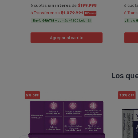
0
6 cuotas
sin interés
de
$199.998
6 cuot
ó Transferencia
$1.079.991
ó Tran
10%
TRA
OFF
¡ Envío
GRATIS
y sumás 49.500 Leloir$ !
¡ Envío
G
Agregar
al carrito
Los que
5%
10%
OFF
OFF