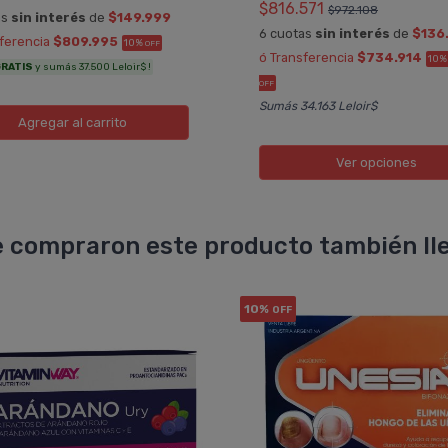
$816.571
$972.108
as
sin interés
de
$149.999
6 cuotas
sin interés
de
$136
sferencia
$809.995
10%
OFF
ó Transferencia
$734.914
10
RATIS
y sumás 37.500 Leloir$ !
OFF
Sumás 34.163 Leloir$
Agregar
al carrito
Ver opciones
 compraron este producto también lle
10%
OFF