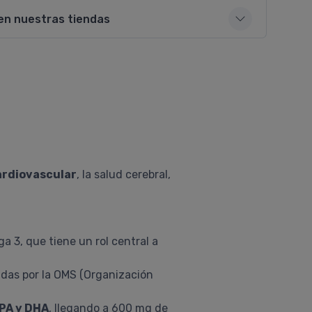
en nuestras tiendas
ardiovascular
, la salud cerebral,
a 3, que tiene un rol central a
idas por la OMS (Organización
EPA y DHA
, llegando a 600 mg de