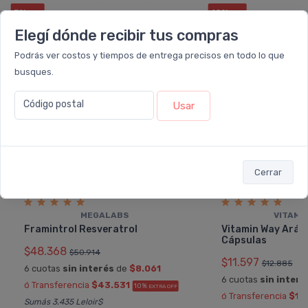
5%
10%
OFF
OFF
Elegí dónde recibir tus compras
Podrás ver costos y tiempos de entrega precisos en todo lo que
busques.
Código postal
Usar
Cerrar
MEGALABS
VITAMI
Framintrol Resveratrol
Vitamin Way Arán
Cápsulas
$48.368
$50.914
$11.597
$12.885
6 cuotas
sin interés
de
$8.061
6 cuotas
sin interé
ó Transferencia
$43.531
10%
EXTRA OFF
ó Transferencia
$10
Sumás 3.435 Leloir$