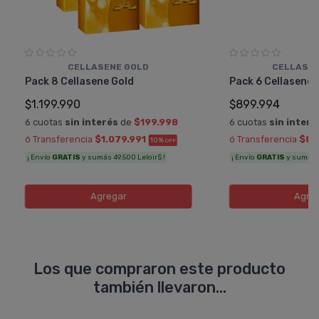
CELLASENE GOLD
CELLASEN
Pack 8 Cellasene Gold
Pack 6 Cellasene 
$1.199.990
$899.994
6 cuotas
sin interés
de
$199.998
6 cuotas
sin interé
ó Transferencia
$1.079.991
ó Transferencia
$80
10%
OFF
¡ Envío
GRATIS
y sumás 49.500 Leloir$ !
¡ Envío
GRATIS
y sumás 3
Agregar
Agre
Los que compraron este producto
también llevaron...