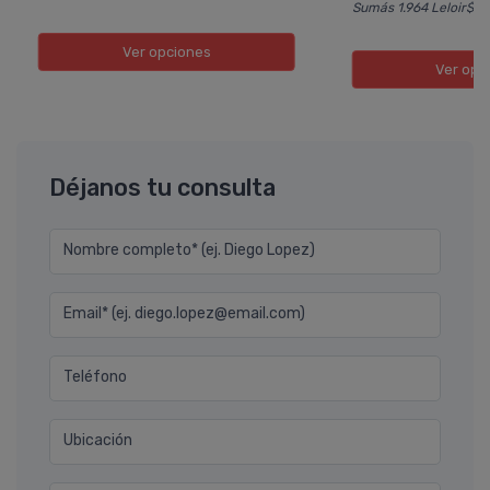
Sumás 1.964 Leloir$
Ver opciones
Ver opc
Déjanos tu consulta
Nombre completo* (ej. Diego Lopez)
Email* (ej. diego.lopez@email.com)
Teléfono
Ubicación