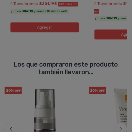
ó Transferencia
$201.195
ó Transferencia
$17
10%
EXTRA OFF
¡ Envío
GRATIS
y sumás 10.442 Leloir$ !
OFF
¡ Envío
GRATIS
y sumás 9.
Agregar
Agreg
Los que compraron este producto
también llevaron...
20%
20%
OFF
OFF