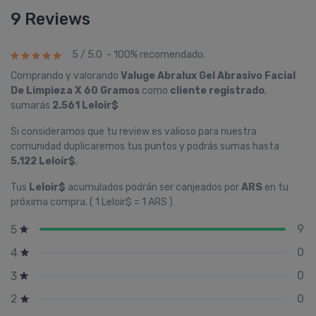
9 Reviews
5 / 5.0 - 100% recomendado.
Comprando y valorando
Valuge Abralux Gel Abrasivo Facial
De Limpieza X 60 Gramos
como
cliente registrado
,
sumarás
2.561 Leloir$
Si consideramos que tu review es valioso para nuestra
comunidad duplicaremos tus puntos y podrás sumas hasta
5.122 Leloir$
.
Tus
Leloir$
acumulados podrán ser canjeados por
ARS
en tu
próxima compra. ( 1 Leloir$ = 1 ARS )
9
5
0
4
0
3
0
2