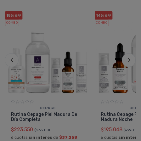
15%
14%
OFF
OFF
COMBO
COMBO
CEPAGE
CEPA
Rutina Cepage Piel Madura De
Rutina Cepage Fac
Día Completa
Madura Noche
$223.550
$195.048
$263.000
$226.800
6 cuotas
sin interés
de
$37.258
6 cuotas
sin interé