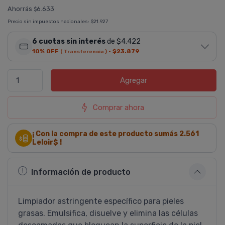
Ahorrás
6.633
$
Precio sin impuestos nacionales:
$21.927
6 cuotas sin interés
de $4.422
10% OFF
·
$23.879
( Transferencia )
Agregar
Comprar ahora
¡ Con la compra de este producto sumás
2.561
Leloir$ !
Información de producto
Limpiador astringente especí­fico para pieles
grasas. Emulsifica, disuelve y elimina las células