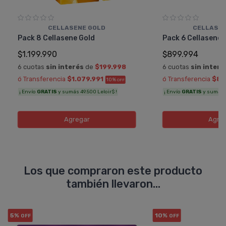
CELLASENE GOLD
CELLASEN
Pack 8 Cellasene Gold
Pack 6 Cellasene 
$1.199.990
$899.994
6 cuotas
sin interés
de
$199.998
6 cuotas
sin interé
ó Transferencia
$1.079.991
ó Transferencia
$80
10%
OFF
¡ Envío
GRATIS
y sumás 49.500 Leloir$ !
¡ Envío
GRATIS
y sumás 3
Agregar
Agre
Los que compraron este producto
también llevaron...
5%
10%
OFF
OFF