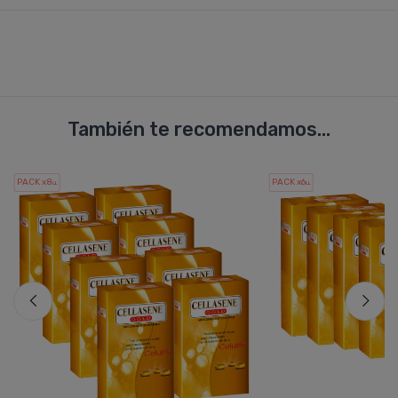
También te recomendamos...
PACK x8
PACK x6
u.
u.