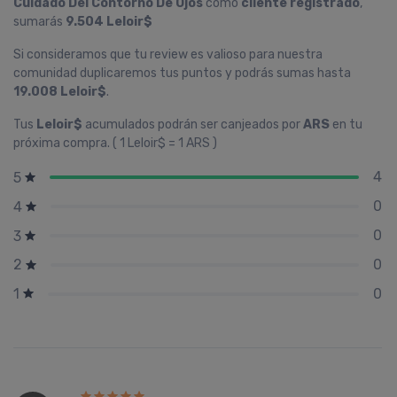
Cuidado Del Contorno De Ojos
como
cliente registrado
,
sumarás
9.504 Leloir$
Si consideramos que tu review es valioso para nuestra
comunidad duplicaremos tus puntos y podrás sumas hasta
19.008 Leloir$
.
Tus
Leloir$
acumulados podrán ser canjeados por
ARS
en tu
próxima compra. ( 1 Leloir$ = 1 ARS )
4
5
0
4
0
3
0
2
0
1