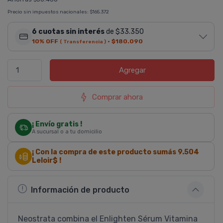
Precio sin impuestos nacionales:
$165.372
6 cuotas sin interés
de $33.350
10% OFF
·
$180.090
( Transferencia )
Agregar
Comprar ahora
¡ Envío gratis !
A sucursal o a tu domicilio
¡ Con la compra de este producto sumás
9.504
Leloir$ !
Información de producto
Neostrata combina el Enlighten Sérum Vitamina