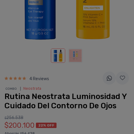
4 Reviews
❘
Neostrata
COMBO
Rutina Neostrata Luminosidad Y
Cuidado Del Contorno De Ojos
256.538
$
$200.100
22% OFF
Ahorrás
56.438
$