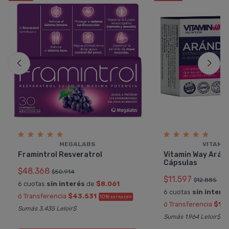
MEGALABS
VITAMI
Framintrol Resveratrol
Vitamin Way Arán
Cápsulas
$48.368
$50.914
$11.597
$12.885
6 cuotas
sin interés
de
$8.061
6 cuotas
sin interé
ó Transferencia
$43.531
10%
EXTRA OFF
ó Transferencia
$10
Sumás 3.435 Leloir$
Sumás 1.964 Leloir$