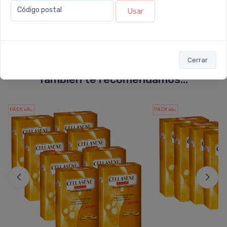
Enviar consulta
Código postal
Usar
Cerrar
También te recomendamos...
PACK x8
PACK x6
u.
u.