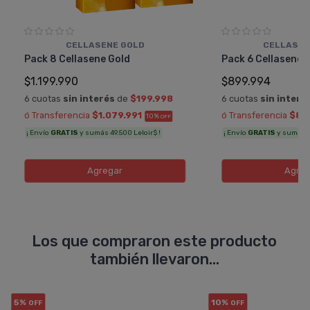
CELLASENE GOLD
CELLASEN
Pack 8 Cellasene Gold
Pack 6 Cellasene 
$1.199.990
$899.994
6 cuotas
sin interés
de
$199.998
6 cuotas
sin interé
ó Transferencia
$1.079.991
ó Transferencia
$80
10%
OFF
¡ Envío
GRATIS
y sumás 49.500 Leloir$ !
¡ Envío
GRATIS
y sumás 37
Agregar
Agreg
Los que compraron este producto
también llevaron...
5%
10%
OFF
OFF