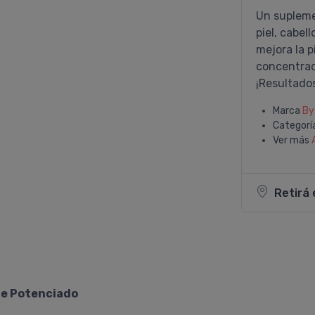
Un supleme
piel, cabel
mejora la p
concentrad
¡Resultados
Marca
By
Categorí
Ver más
Retirá 
te Potenciado