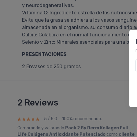
y neurodegenerativas.
Vitamina C: Ingrediente estrella de los nutricosmé
Evita que la grasa se adhiera a los vasos sanguín
almacenada en el organismo, su consumo diario es 
Calcio: Colabora en el normal funcionamiento de la
Selenio y Zinc: Minerales esenciales para una bue
PRESENTACIONES
2 Envases de 250 gramos
2 Reviews
5 / 5.0 - 100% recomendado.
Comprando y valorando
Pack 2 By Derm Kollagen Full
Life Colágeno Antioxidante Potenciado
como
cliente