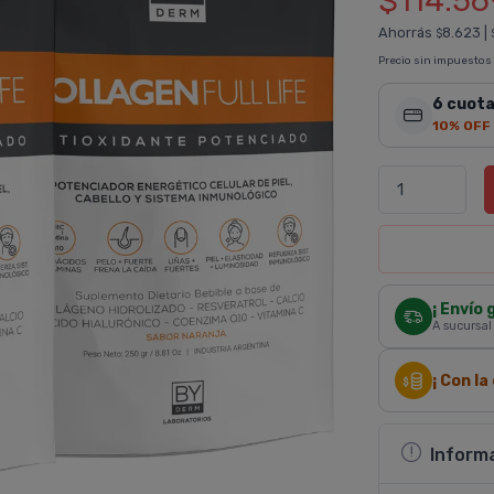
$114.56
Ahorrás
8.623
|
$
Precio sin impuestos
6 cuota
10% OFF
¡ Envío 
A sucursal
¡ Con l
Inform