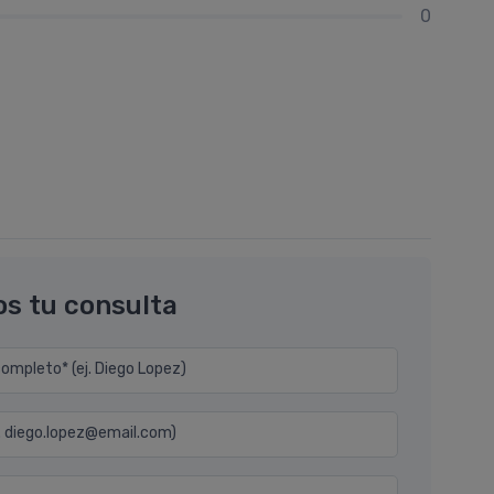
0
os tu consulta
mpleto* (ej. Diego Lopez)
j. diego.lopez@email.com)