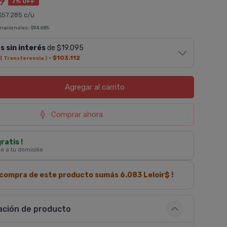
9
7% OFF
57.285 c/u
$
 nacionales:
$94.685
s sin interés
de $19.095
·
$103.112
( Transferencia )
Agregar
al carrito
Comprar ahora
gratis !
 o a tu domicilio
a compra de este producto sumás
6.083
Leloir$ !
ación de producto