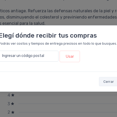
ticos antiage. Refuerza las defensas naturales de la piel y r
eos, disminuyendo el colesterol y previniendo enfermedades 
esencial para la salud.
 piel, cabellos y uñas.
Elegí dónde recibir tus compras
na defensa celular y regeneración de tejidos.
Podrás ver costos y tiempos de entrega precisos en todo lo que busques.
Ingresar un código postal
Usar
Cerrar
5
4
3
2