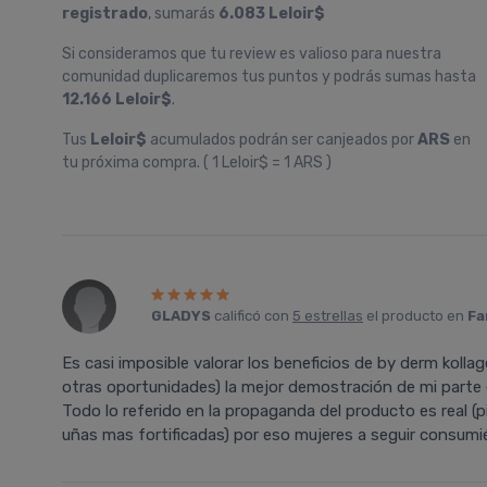
registrado
, sumarás
6.083 Leloir$
Si consideramos que tu review es valioso para nuestra
comunidad duplicaremos tus puntos y podrás sumas hasta
12.166 Leloir$
.
Tus
Leloir$
acumulados podrán ser canjeados por
ARS
en
tu próxima compra. ( 1 Leloir$ = 1 ARS )
GLADYS
calificó con
5 estrellas
el producto en
Fa
Es casi imposible valorar los beneficios de by derm koll
otras oportunidades) la mejor demostración de mi parte e
Todo lo referido en la propaganda del producto es real (p
uñas mas fortificadas) por eso mujeres a seguir consumién