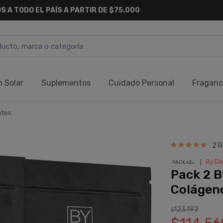
6 CUOTAS SIN INTERÉS
Y 18 CUOTAS FIJAS !
n Solar
Suplementos
Cuidado Personal
Fraganc
ntes
2 R
❘
By D
PACK x2
u.
Pack 2 B
Colágen
123.192
$