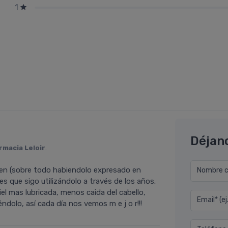
1
Déjan
rmacia Leloir
.
agen (sobre todo habiendolo expresado en
Nombre co
s que sigo utilizándolo a través de los años.
iel mas lubricada, menos caida del cabello,
Email* (e
dolo, así cada día nos vemos m e j o r!!!