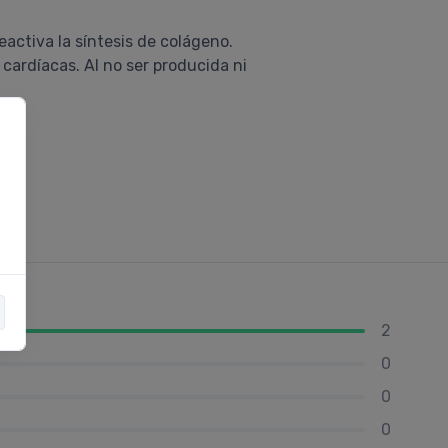
eactiva la síntesis de colágeno.
cardíacas. Al no ser producida ni
2
0
0
0