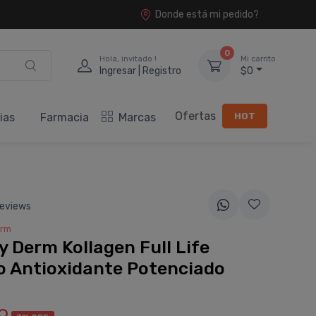
Donde está mi pedido?
0
Hola, invitado !
Mi carrito
Ingresar | Registro
$0
Ofertas
HOT
ias
Farmacia
Marcas
eviews
erm
y Derm Kollagen Full Life
o Antioxidante Potenciado