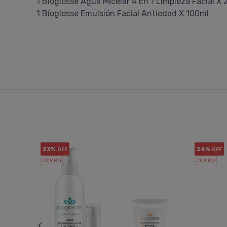
1 Bioglosse Agua Micelar 4 En 1 Limpieza Facial X
1 Bioglosse Emulsión Facial Antiedad X 100ml
23%
24%
OFF
OFF
COMBO
COMBO