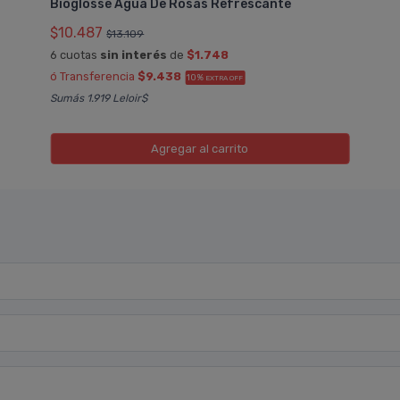
Bioglosse Agua De Rosas Refrescante
$10.487
$13.109
6 cuotas
sin interés
de
$1.748
ó Transferencia
$9.438
10%
EXTRA OFF
Sumás 1.919 Leloir$
Agregar
al carrito