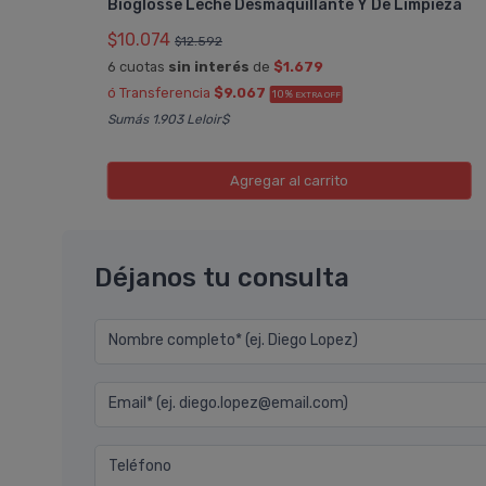
Bioglosse Leche Desmaquillante Y De Limpieza
$10.074
$12.592
6 cuotas
sin interés
de
$1.679
ó Transferencia
$9.067
10%
EXTRA OFF
Sumás 1.903 Leloir$
Agregar
al carrito
Déjanos tu consulta
Nombre completo* (ej. Diego Lopez)
Email* (ej. diego.lopez@email.com)
Teléfono