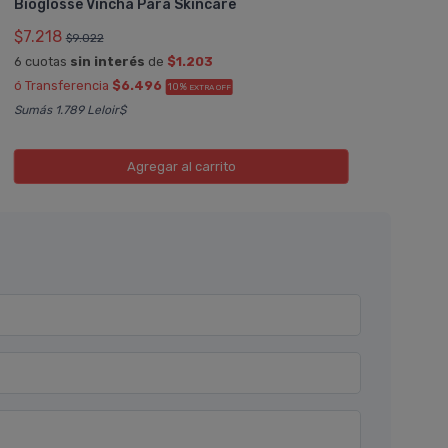
Bioglosse Vincha Para Skincare
$7.218
$9.022
6 cuotas
sin interés
de
$1.203
ó Transferencia
$6.496
10%
EXTRA OFF
Sumás 1.789 Leloir$
Agregar
al carrito