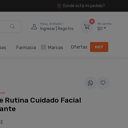
Donde está mi pedido?
0
Hola, invitado !
Mi carrito
Ingresar | Registro
$0
Ofertas
HOT
ias
Farmacia
Marcas
sse
e Rutina Cuidado Facial
dante
LE