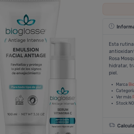
Inform
Esta rutin
antioxidant
Rosa Mosqu
hidratar, t
piel.
Marca
Bi
Categorí
Ver más
Stock
NO
Calcul