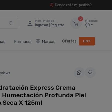
Donde está mi pedido?
0
Hola, invitado !
Mi carrito
Ingresar | Registro
$0
Ofertas
HOT
ias
Farmacia
Marcas
eviews
dratación Express Crema
l Humectación Profunda Piel
 Seca X 125ml