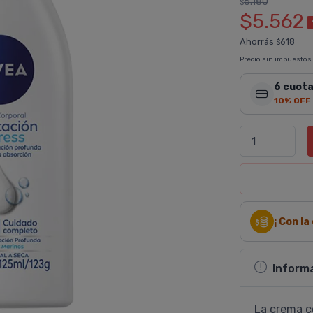
6.180
$
$5.562
Ahorrás
618
$
Precio sin impuestos
6 cuota
10% OFF
¡ Con l
Inform
La crema c