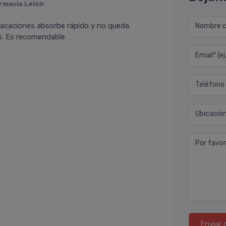
rmacia Leloir
.
vacaciones absorbe rápido y no queda
Nombre co
as. Es recomendable
Email* (e
Teléfono
Ubicació
Por favor
Enviar 