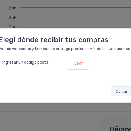
5
4
3
2
Elegí dónde recibir tus compras
1
Podrás ver costos y tiempos de entrega precisos en todo lo que busques.
Ingresar un código postal
Usar
Cerrar
Déjan