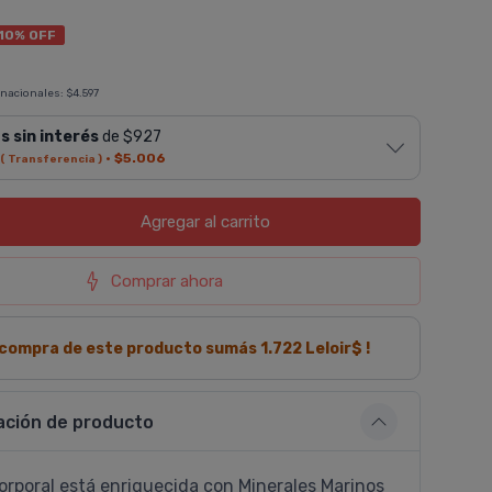
10% OFF
 nacionales:
$4.597
s sin interés
de $927
·
$5.006
( Transferencia )
Agregar
al carrito
Comprar ahora
a compra de este producto sumás
1.722
Leloir$ !
ación de producto
orporal está enriquecida con Minerales Marinos