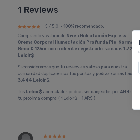
1 Reviews
5 / 5.0 - 100% recomendado.
Comprando y valorando
Nivea Hidratación Express
Crema Corporal Humectación Profunda Piel Normal A
Seca X 125ml
como
cliente registrado
, sumarás
1.722
Leloir$
Si consideramos que tu review es valioso para nuestra
comunidad duplicaremos tus puntos y podrás sumas hasta
3.444 Leloir$
.
Tus
Leloir$
acumulados podrán ser canjeados por
ARS
en
tu próxima compra. ( 1 Leloir$ = 1 ARS )