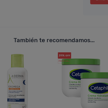
También te recomendamos...
31%
OFF
PACK x2
u.