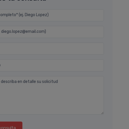
mpleto* (ej. Diego Lopez)
j. diego.lopez@email.com)
n
 describa en detalle su solicitud
consulta