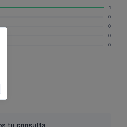
1
0
0
0
0
os tu consulta