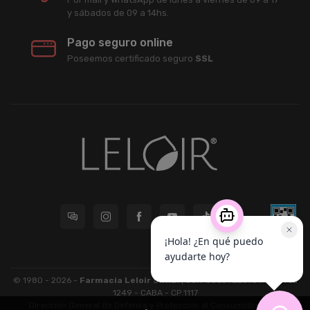
y sábados de 09 a 14hs.
Pago seguro online
Poseemos certificado seguro
SSL
© 1980 - 2026 -
Farmacia Leloir S.R.L.
| CUIT 33609220789 - Larrea
1249 - CABA - CP 1117
Dirección General de Defensa y Protección al Consumidor: Para