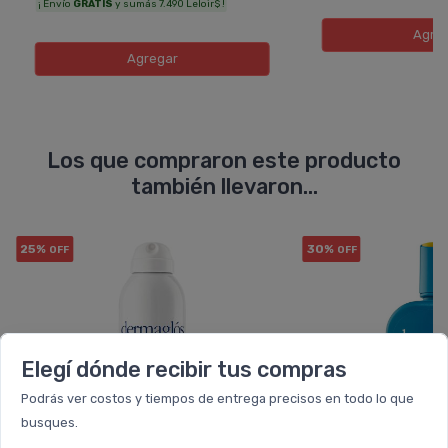
¡ Envío
GRATIS
y sumás 7.490 Leloir$ !
Agre
Agregar
Los que compraron este producto
también llevaron...
25%
30%
OFF
OFF
Elegí dónde recibir tus compras
Podrás ver costos y tiempos de entrega precisos en todo lo que
busques.