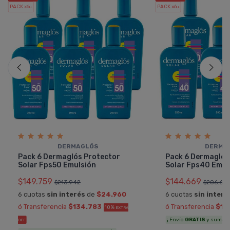
PACK x6
PACK x6
u.
u.
DERMAGLÓS
DERMA
Pack 6 Dermaglós Protector
Pack 6 Dermaglós
Solar Fps50 Emulsión
Solar Fps40 Emul
$149.759
$144.669
$213.942
$206.670
6 cuotas
sin interés
de
$24.960
6 cuotas
sin interé
ó Transferencia
$134.783
ó Transferencia
$13
10%
EXTRA
¡ Envío
GRATIS
y sumás 7
OFF