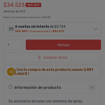
$34.523
15% OFF
Ahorrás
6.092
$
Precio sin impuestos nacionales:
$28.531
6 cuotas sin interés
de $5.754
10% OFF
·
$31.071
( Transferencia )
Agregar
Comprar ahora
¡ Con la compra de este producto sumás
2.881
Leloir$ !
Información de producto
Su exclusivo envase con sistema de spray