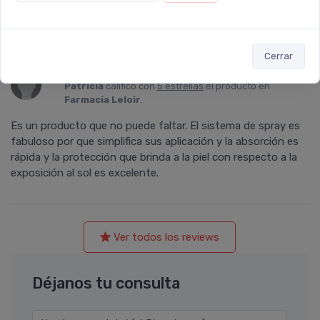
refuerzo y va perfecto.
Cerrar
Patricia
calificó con
5 estrellas
el producto en
Farmacia Leloir
.
Es un producto que no puede faltar. El sistema de spray es
fabuloso por que simplifica sus aplicación y la absorción es
rápida y la protección que brinda a la piel con respecto a la
exposición al sol es excelente.
Ver todos los reviews
Déjanos tu consulta