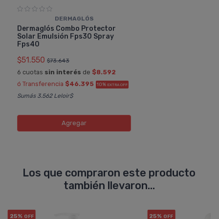
DERMAGLÓS
Dermaglós Combo Protector
Solar Emulsión Fps30 Spray
Fps40
$51.550
$73.643
6 cuotas
sin interés
de
$8.592
ó Transferencia
$46.395
10%
EXTRA OFF
Sumás 3.562 Leloir$
Agregar
Los que compraron este producto
también llevaron...
25%
25%
OFF
OFF