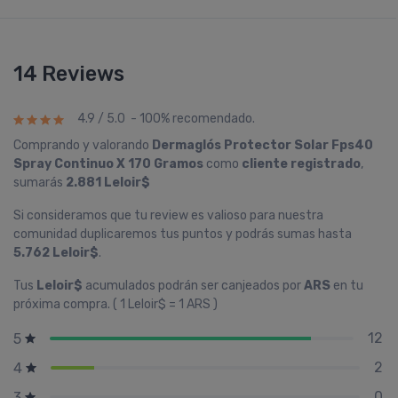
14 Reviews
4.9 / 5.0 - 100% recomendado.
Comprando y valorando
Dermaglós Protector Solar Fps40
Spray Continuo X 170 Gramos
como
cliente registrado
,
sumarás
2.881 Leloir$
Si consideramos que tu review es valioso para nuestra
comunidad duplicaremos tus puntos y podrás sumas hasta
5.762 Leloir$
.
Tus
Leloir$
acumulados podrán ser canjeados por
ARS
en tu
próxima compra. ( 1 Leloir$ = 1 ARS )
12
5
2
4
0
3