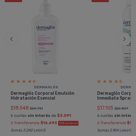
DERMAGLÓS
DERMA
Dermaglós Corporal Emulsión
Dermaglós Corpor
Hidratación Esencial
Inmediata Spray 
$18.548
$17.105
$24.731
$22.807
6 cuotas
sin interés
de
$3.091
6 cuotas
sin interé
ó Transferencia
$16.693
ó Transferencia
$15
10%
EXTRA OFF
Sumás 2.242 Leloir$
Sumás 2.184 Leloir$