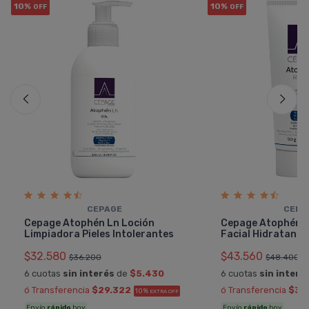
10%
10%
OFF
OFF
CEPAGE
CEPA
Cepage Atophén Ln Loción
Cepage Atophén 
Limpiadora Pieles Intolerantes
Facial Hidratante
$32.580
$43.560
$36.200
$48.400
6 cuotas
sin interés
de
$5.430
6 cuotas
sin interé
ó Transferencia
$29.322
ó Transferencia
$39
10%
EXTRA OFF
Envío
rápido
hoy
Envío
rápido
hoy