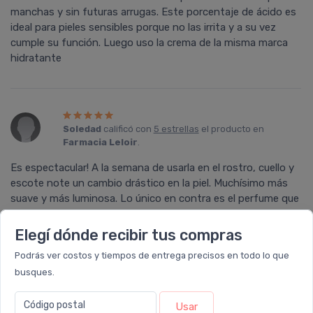
manchas y sin futuras arrugas. Este porcentaje de ácido es
ideal para pieles sensibles porque no las irrita y a su vez
cumple su función. Luego uso la crema de la misma marca
hidratante
Soledad
calificó con
5 estrellas
el producto en
Farmacia Leloir
.
Es espectacular! A la semana de usarla en el rostro, cuello y
escote note un cambio drástico en la piel. Muchísimo más
suave y más luminosa. Lo único en contra es el perfume que
no es de mi agrado. Pero es sumamente recomendable!
Elegí dónde recibir tus compras
Podrás ver costos y tiempos de entrega precisos en todo lo que
busques.
Marisol
calificó con
5 estrellas
el producto en
Farmacia Leloir
.
Código postal
Usar