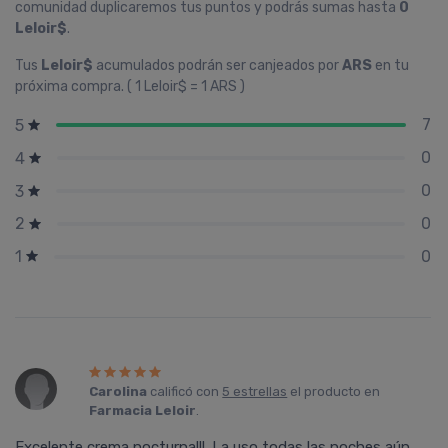
comunidad duplicaremos tus puntos y podrás sumas hasta
0
Leloir$
.
Tus
Leloir$
acumulados podrán ser canjeados por
ARS
en tu
próxima compra. ( 1 Leloir$ = 1 ARS )
7
5
0
4
0
3
0
2
0
1
Carolina
calificó con
5 estrellas
el producto en
Farmacia Leloir
.
Excelente crema nocturna!!!. La uso todas las noches aún