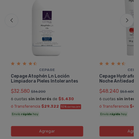
CEPAGE
CEPA
Cepage Atophén Ln Loción
Cepage Hydrafirm
Limpiadora Pieles Intolerantes
Noche Antiedad
$32.580
$48.240
$36.200
$53.600
6 cuotas
sin interés
de
$5.430
6 cuotas
sin interé
ó Transferencia
$29.322
ó Transferencia
$43
10%
EXTRA OFF
Envío
rápido
hoy
Envío
rápido
hoy
Agregar
Agreg