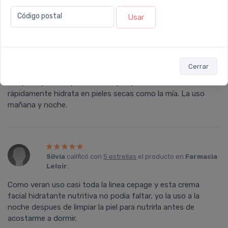
Código postal
Usar
calificó con
5 estrellas
el producto en
Farmacia
Leloir
.
Tengo la piel seca, sensible y con rosácea, y la verdad que
Cerrar
estoy sintiendo el cambio con esta crema. Es densa cuando
se aplica, pero no pesada en la piel y se siente cómo
rápidamente hidrata en pieles secas como la mí­a. La uso
mañana y noche.
Silvia
calificó con
5 estrellas
el producto en
Farmacia
Leloir
.
Como veran uso casi toda la linea cepage y esta crema
facial hidratante nutritiva no podia faltar, yo la uso a la
noche despues de limpiar la piel para nutrirla antes de
acostarme a dormir.