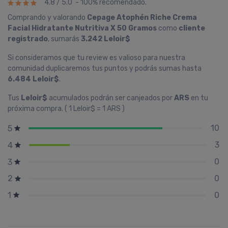
4.8 / 5.0 - 100% recomendado.
Comprando y valorando
Cepage Atophén Riche Crema
Facial Hidratante Nutritiva X 50 Gramos
como
cliente
registrado
, sumarás
3.242 Leloir$
Si consideramos que tu review es valioso para nuestra
comunidad duplicaremos tus puntos y podrás sumas hasta
6.484 Leloir$
.
Tus
Leloir$
acumulados podrán ser canjeados por
ARS
en tu
próxima compra. ( 1 Leloir$ = 1 ARS )
10
5
3
4
0
3
0
2
0
1