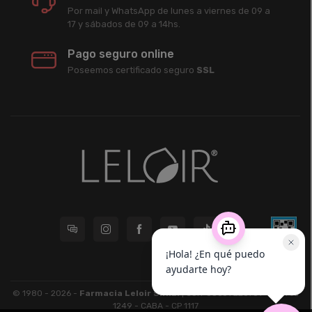
Por mail y WhatsApp de lunes a viernes de 09 a
17 y sábados de 09 a 14hs.
Pago seguro online
Poseemos certificado seguro
SSL
© 1980 - 2026 -
Farmacia Leloir S.R.L.
| CUIT 33609220789 - Larrea
1249 - CABA - CP 1117