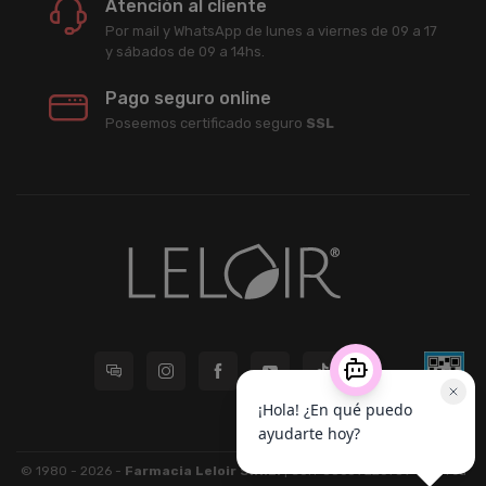
Atención al cliente
Por mail y WhatsApp de lunes a viernes de 09 a 17
y sábados de 09 a 14hs.
Pago seguro online
Poseemos certificado seguro
SSL
© 1980 - 2026 -
Farmacia Leloir S.R.L.
| CUIT 33609220789 - Larrea