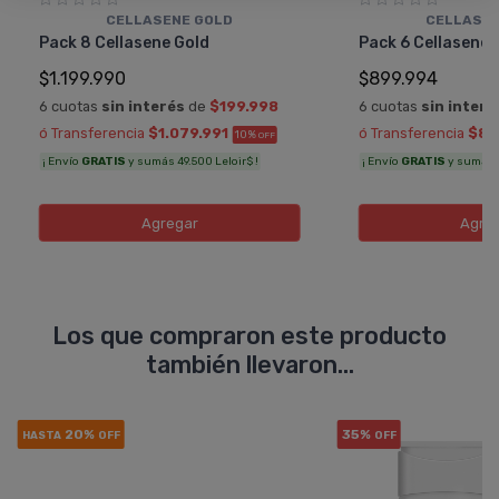
CELLASENE GOLD
CELLASEN
Pack 8 Cellasene Gold
Pack 6 Cellasene 
$1.199.990
$899.994
6 cuotas
sin interés
de
$199.998
6 cuotas
sin interé
ó Transferencia
$1.079.991
ó Transferencia
$80
10%
OFF
¡ Envío
GRATIS
y sumás 49.500 Leloir$ !
¡ Envío
GRATIS
y sumás 3
Agregar
Agre
Los que compraron este producto
también llevaron...
20%
35%
HASTA
OFF
OFF