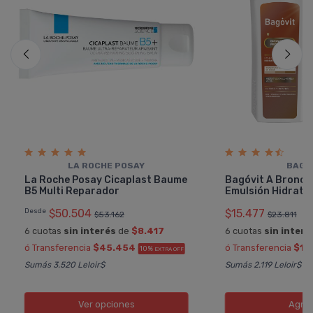
LA ROCHE POSAY
BAGÓ
La Roche Posay Cicaplast Baume
Bagóvit A Bronce
B5 Multi Reparador
Emulsión Hidrata
Desde
$50.504
$15.477
$53.162
$23.811
6 cuotas
sin interés
de
$8.417
6 cuotas
sin interé
ó Transferencia
$45.454
ó Transferencia
$13
10%
EXTRA OFF
Sumás 3.520 Leloir$
Sumás 2.119 Leloir$
Ver opciones
Agre