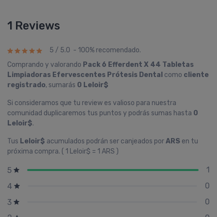
1 Reviews
5 / 5.0 - 100% recomendado.
Comprando y valorando
Pack 6 Efferdent X 44 Tabletas
Limpiadoras Efervescentes Prótesis Dental
como
cliente
registrado
, sumarás
0 Leloir$
Si consideramos que tu review es valioso para nuestra
comunidad duplicaremos tus puntos y podrás sumas hasta
0
Leloir$
.
Tus
Leloir$
acumulados podrán ser canjeados por
ARS
en tu
próxima compra. ( 1 Leloir$ = 1 ARS )
1
5
0
4
0
3