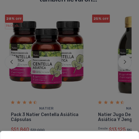
28%
25%
OFF
OFF
PACK x3
u.
NATIER
NATIE
Pack 3 Natier Centella Asiática
Natier Jugo De Cen
Cápsulas
Asiática Y Jengibr
$51.840
Desde
$13.125
$72.000
$17.50
6 cuotas
sin interés
de
$8.640
6 cuotas
sin interés