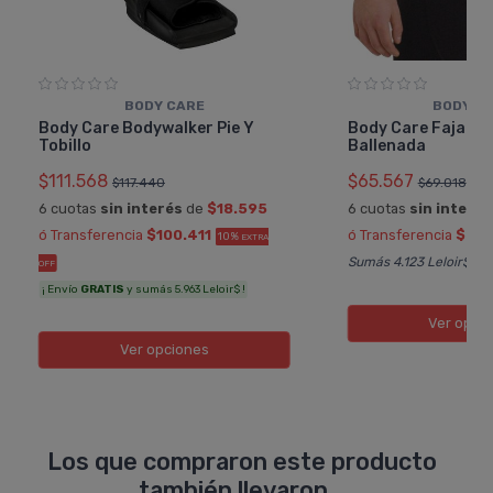
BODY CARE
BODY C
Body Care Bodywalker Pie Y
Body Care Faja L
Tobillo
Ballenada
$111.568
$65.567
$117.440
$69.018
6 cuotas
sin interés
de
$18.595
6 cuotas
sin interés
ó Transferencia
$100.411
ó Transferencia
$59.
10%
EXTRA
Sumás 4.123 Leloir$
OFF
¡ Envío
GRATIS
y sumás 5.963 Leloir$ !
Ver opci
Ver opciones
Los que compraron este producto
también llevaron...