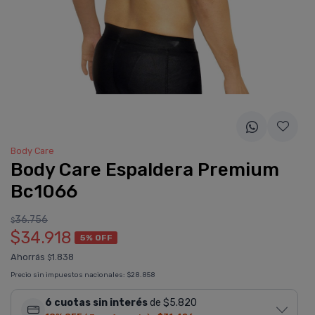
Body Care
Body Care Espaldera Premium
Bc1066
36.756
$
$34.918
5% OFF
Ahorrás
1.838
$
Precio sin impuestos nacionales:
$28.858
6 cuotas sin interés
de $5.820