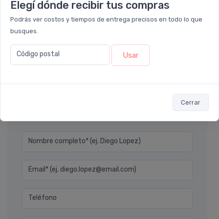
Elegí dónde recibir tus compras
ó Transferencia
$46.656
ó Transferencia
$11.
10%
EXTRA
Podrás ver costos y tiempos de entrega precisos en todo lo que
Sumás 2.025 Leloir$
OFF
busques.
Sumás 3.574 Leloir$
Ver opci
Código postal
Usar
Agregar
Cerrar
Déjanos tu consulta
Nombre completo* (ej. Diego Lopez)
Email* (ej. diego.lopez@email.com)
Teléfono