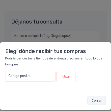
Déjanos tu consulta
Nombre completo* (ej. Diego Lopez)
Elegí dónde recibir tus compras
Email* (ej. diego.lopez@email.com)
Podrás ver costos y tiempos de entrega precisos en todo lo que
busques.
Teléfono
Código postal
Usar
Ubicación
Por favor describa en detalle su solicitud
Cerrar