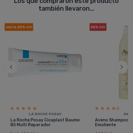
Los que compraron este producto
también llevaron...
20%
25%
HASTA
OFF
OFF
LA ROCHE POSAY
AVE
La Roche Posay Cicaplast Baume
Aveno Shampoo H
B5 Multi Reparador
Emoliente