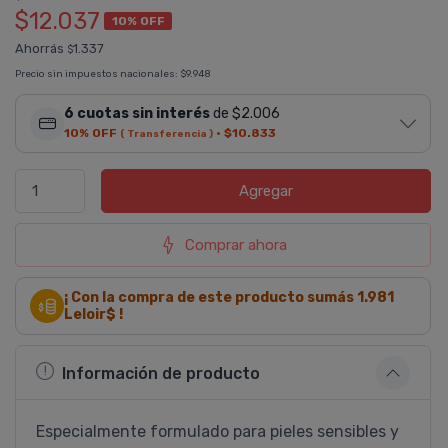
$12.037
10% OFF
Ahorrás
1.337
$
Precio sin impuestos nacionales:
$9.948
6 cuotas sin interés
de $2.006
10% OFF
·
$10.833
( Transferencia )
Agregar
Comprar ahora
¡ Con la compra de este producto sumás
1.981
Leloir$ !
Información de producto
Especialmente formulado para pieles sensibles y