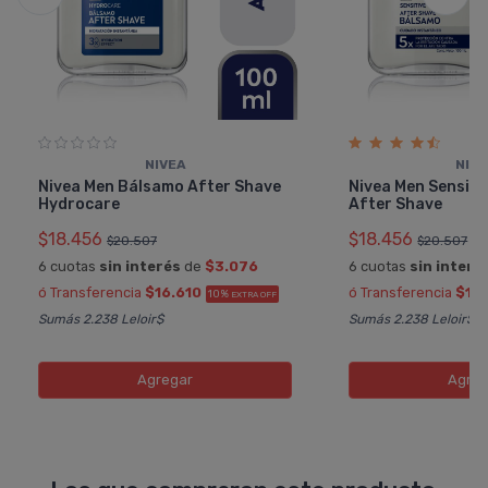
NIVEA
NIV
Nivea Men Bálsamo After Shave
Nivea Men Sensiti
Hydrocare
After Shave
$18.456
$18.456
$20.507
$20.507
6 cuotas
sin interés
de
$3.076
6 cuotas
sin interé
ó Transferencia
$16.610
ó Transferencia
$16
10%
EXTRA OFF
Sumás 2.238 Leloir$
Sumás 2.238 Leloir$
Agregar
Agreg