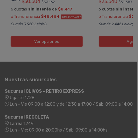
Desde
$50.504
$23.540
$53.162
$31.387
6 cuotas
sin interés
de
$8.417
6 cuotas
sin interé
ó Transferencia
$45.454
ó Transferencia
$21.
10%
EXTRA OFF
Sumás 3.520 Leloir$
Sumás 2.442 Leloir$
Ver opciones
Agreg
Nuestras sucursales
Sucursal OLIVOS - RETIRO EXPRESS
Ugarte 1728
Lun - Vie 09:00 a 12:00 y de 12:30 a 17:00 / Sáb: 09:00 a 14:00
Sucursal RECOLETA
Larrea 1249
Lun - Vie: 09:00 a 20:00hs / Sáb: 09:00 a 14:00hs