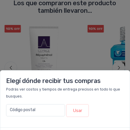
Los que compraron este producto
también llevaron...
10%
10%
OFF
OFF
Elegí dónde recibir tus compras
Podrás ver costos y tiempos de entrega precisos en todo lo que
busques.
Código postal
Usar
CEPAGE
LISTE
Cepage Répaphénol Mains Crema
Listerine Anti-sa
De Manos Reparadora
Bucal