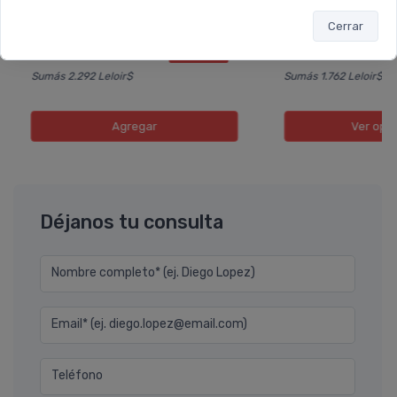
$19.800
Desde
$6.560
$22.000
$7.28
Cerrar
6 cuotas
sin interés
de
$3.300
6 cuotas
sin interé
ó Transferencia
$17.820
ó Transferencia
$5.
10%
EXTRA OFF
Sumás 2.292 Leloir$
Sumás 1.762 Leloir$
Agregar
Ver opc
Déjanos tu consulta
Nombre completo* (ej. Diego Lopez)
Email* (ej. diego.lopez@email.com)
Teléfono