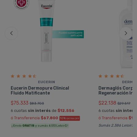
EUCERIN
DERMA
Eucerin Dermopure Clinical
Dermaglós Corpo
Fluido Matificante
Regeneración Int
$75.333
$22.138
$83.703
$29.517
6 cuotas
sin interés
de
$12.556
6 cuotas
sin interé
ó Transferencia
$67.800
ó Transferencia
$19
10%
EXTRA OFF
Sumás 2.386 Leloir$
¡ Envío
GRATIS
y sumás 4.513 Leloir$ !