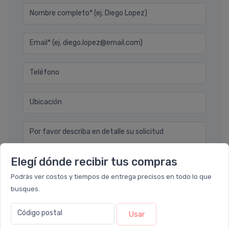
Nombre completo* (ej. Diego Lopez)
Email* (ej. diego.lopez@email.com)
Teléfono
Ubicación
Por favor describa en detalle su solicitud
Elegí dónde recibir tus compras
Podrás ver costos y tiempos de entrega precisos en todo lo que
busques.
Código postal
Enviar consulta
Usar