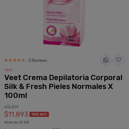
3 Reviews
Veet
Veet Crema Depilatoria Corporal
Silk & Fresh Pieles Normales X
100ml
13.214
$
$11.893
10% OFF
Ahorrás
1.321
$