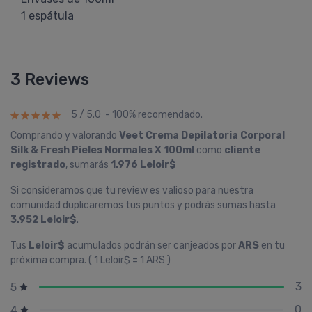
1 espátula
3 Reviews
5 / 5.0 - 100% recomendado.
Comprando y valorando
Veet Crema Depilatoria Corporal
Silk & Fresh Pieles Normales X 100ml
como
cliente
registrado
, sumarás
1.976 Leloir$
Si consideramos que tu review es valioso para nuestra
comunidad duplicaremos tus puntos y podrás sumas hasta
3.952 Leloir$
.
Tus
Leloir$
acumulados podrán ser canjeados por
ARS
en tu
próxima compra. ( 1 Leloir$ = 1 ARS )
3
5
0
4