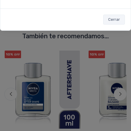
Cerrar
También te recomendamos...
10%
10%
OFF
OFF