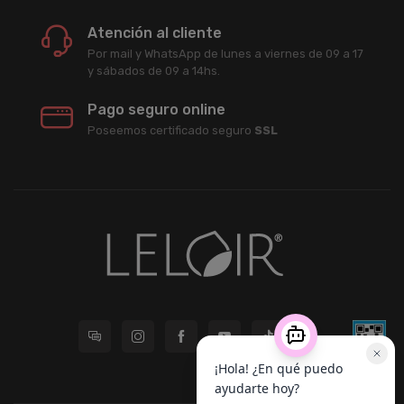
Atención al cliente
Por mail y WhatsApp de lunes a viernes de 09 a 17
y sábados de 09 a 14hs.
Pago seguro online
Poseemos certificado seguro
SSL