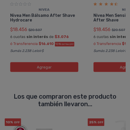
NIVEA
NIV
Nivea Men Bálsamo After Shave
Nivea Men Sensit
Hydrocare
After Shave
$18.456
$18.456
$20.507
$20.507
6 cuotas
sin interés
de
$3.076
6 cuotas
sin interé
ó Transferencia
$16.610
ó Transferencia
$16
10%
EXTRA OFF
Sumás 2.238 Leloir$
Sumás 2.238 Leloir$
Agregar
Agre
Los que compraron este producto
también llevaron...
10%
25%
OFF
OFF