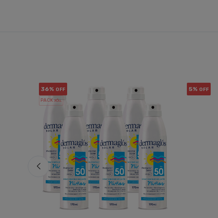
36%
5%
OFF
OFF
PACK x6
u.