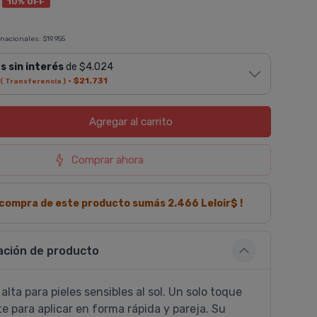
10% OFF
 nacionales:
$19.955
s sin interés
de $4.024
·
$21.731
( Transferencia )
Agregar
al carrito
Comprar ahora
a compra de este producto sumás
2.466
Leloir$ !
ación de producto
alta para pieles sensibles al sol. Un solo toque
te para aplicar en forma rápida y pareja. Su