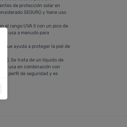
entes de protección solar en
s considerado SEGURO y tiene uso
n el rango UVA II con un pico de
 y se usa a menudo para
que ayuda a proteger la piel de
m). Se trata de un líquido de
pre se usa en combinación con
uen perfil de seguridad y es