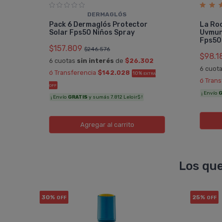
DERMAGLÓS
r
Pack 6 Dermaglós Protector
La Ro
Solar Fps50 Niños Spray
Uvmun
Fps50
$157.809
$246.576
$98.1
6 cuotas
sin interés
de
$26.302
 OFF
6 cuot
ó Transferencia
$142.028
10%
EXTRA
ó Tran
OFF
¡ Envío
G
¡ Envío
GRATIS
y sumás 7.812 Leloir$ !
Agregar
al carrito
Los que
30%
25%
OFF
OFF