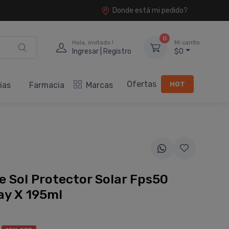
Donde está mi pedido?
0
Hola, invitado !
Mi carrito
Ingresar | Registro
$0
Ofertas
HOT
ias
Farmacia
Marcas
e Sol Protector Solar Fps50
ay X 195ml