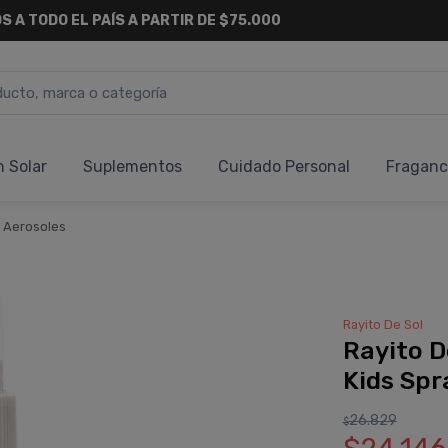
6 CUOTAS SIN INTERÉS
Y 18 CUOTAS FIJAS !
n Solar
Suplementos
Cuidado Personal
Fraganc
 Aerosoles
Rayito De Sol
Rayito D
Kids Spr
26.829
$