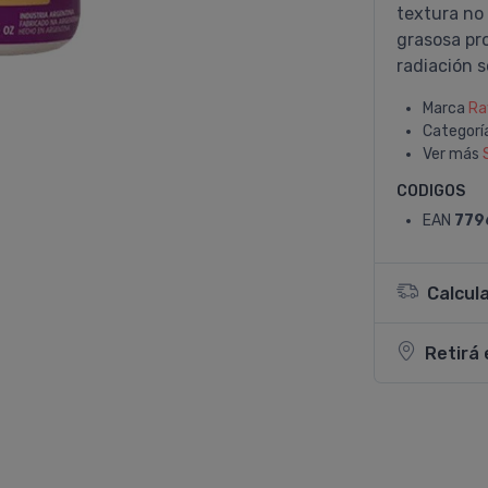
textura no
grasosa pro
radiación s
Marca
Ra
Categorí
Ver más
CODIGOS
EAN
779
Calcul
Retirá 