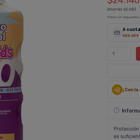
$24.146
Ahorrás
2.683
$
Precio sin impuestos
6 cuota
10% OFF
¡ Con l
Inform
Protección 
es suficien