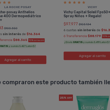
LA ROCHE POSAY
VICHY
che-posay Anthelios
Vichy Capital Soleil Fps50
e 400 Dermopediátrico
Spray Niños + Regalo!
+
$97.977
$103.134
83
$103.350
6 cuotas
sin interés
de
$16.
as
sin interés
de
$16.364
ó Transferencia
$88.179
10%
EX
sferencia
$88.365
10%
EXTRA OFF
¡ Envío
GRATIS
y sumás 5.419 Leloir$ !
RATIS
y sumás 5.427 Leloir$ !
Agregar
al carrito
Agregar
al carrito
 compraron este producto también lle
25%
OFF