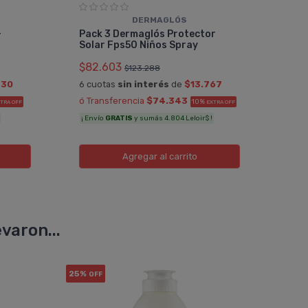
DERMAGLÓS
Fot
+
Pack 3 Dermaglós Protector
Pedi
Solar Fps50 Niños Spray
$61
$82.603
$123.288
6 cu
330
6 cuotas
sin interés
de
$13.767
ó Tr
ó Transferencia
$74.343
10%
TRA OFF
EXTRA OFF
Sumá
¡ Envío
GRATIS
y sumás 4.804 Leloir$ !
Agregar
al carrito
varon...
25%
40%
OFF
O