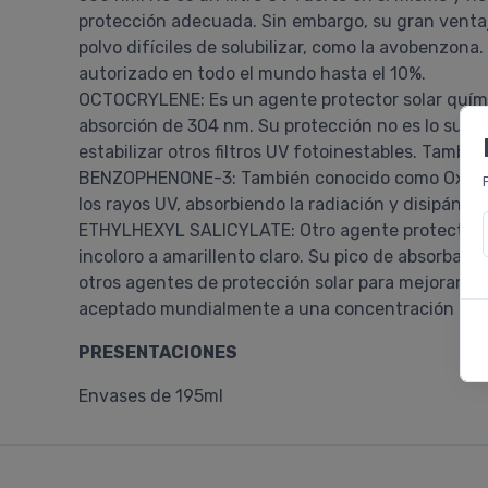
protección adecuada. Sin embargo, su gran ventaja
polvo difíciles de solubilizar, como la avobenzona
autorizado en todo el mundo hasta el 10%.
OCTOCRYLENE: Es un agente protector solar químico
absorción de 304 nm. Su protección no es lo sufic
estabilizar otros filtros UV fotoinestables. Tambié
BENZOPHENONE-3: También conocido como Oxybenzo
los rayos UV, absorbiendo la radiación y disipándo
ETHYLHEXYL SALICYLATE: Otro agente protector sol
incoloro a amarillento claro. Su pico de absorbanc
otros agentes de protección solar para mejorar aún 
aceptado mundialmente a una concentración máxi
PRESENTACIONES
Envases de 195ml