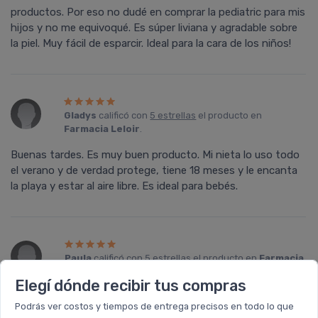
productos. Por eso no dudé en comprar la pediatric para mis
hijos y no me equivoqué. Es súper liviana y agradable sobre
la piel. Muy fácil de esparcir. Ideal para la cara de los niños!
Gladys
calificó con
5 estrellas
el producto en
Farmacia Leloir
.
Buenas tardes. Es muy buen producto. Mi nieta lo uso todo
el verano y de verdad protege, tiene 18 meses y le encanta
la playa y estar al aire libre. Es ideal para bebés.
Paula
calificó con
5 estrellas
el producto en
Farmacia
Leloir
.
Elegí dónde recibir tus compras
Excelente protector para niños! Resistente al agua y al
Podrás ver costos y tiempos de entrega precisos en todo lo que
sudor y no se lo pueden sacar frotando, muy muy bueno!