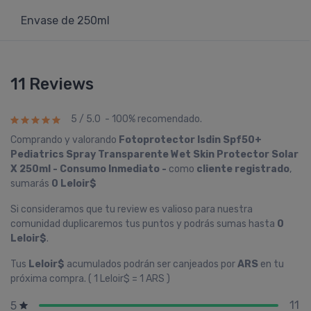
Envase de 250ml
11 Reviews
5 / 5.0 - 100% recomendado.
Comprando y valorando
Fotoprotector Isdin Spf50+
Pediatrics Spray Transparente Wet Skin Protector Solar
X 250ml - Consumo Inmediato -
como
cliente registrado
,
sumarás
0 Leloir$
Si consideramos que tu review es valioso para nuestra
comunidad duplicaremos tus puntos y podrás sumas hasta
0
Leloir$
.
Tus
Leloir$
acumulados podrán ser canjeados por
ARS
en tu
próxima compra. ( 1 Leloir$ = 1 ARS )
11
5