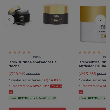
ISDIN
ISDI
Isdin Rutina Reparadora De
Isdinceutics Rut
Noche
Antiedad De Dí­a
$328.919
$293.253
$396.288
$396.28
6 cuotas
sin interés
de
$54.820
6 cuotas
sin interé
ó Transferencia
$296.027
ó Transferencia
$26
10%
EXTRA
OFF
OFF
¡ Envío
GRATIS
y sumás 14.657 Leloir$ !
¡ Envío
GRATIS
y sumás 13