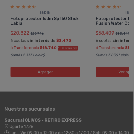
ISDIN
ISDI
Fotoprotector Isdin Spf50 Stick
Fotoprotector Is
Labial
Fusion Water Colo
$20.822
$58.409
$29.746
$83.441
6 cuotas
sin interés
de
$3.470
6 cuotas
sin interé
ó Transferencia
$18.740
ó Transferencia
$52
10%
EXTRA OFF
Sumás 2.333 Leloir$
Sumás 3.836 Leloir$
Agregar
Ver opc
Nuestras sucursales
Sucursal OLIVOS - RETIRO EXPRESS
Ugarte 1728
Lun - Vie 09:00 a 12:00 y de 12:30 a 17:00 / Sáb: 09:00 a 14:00