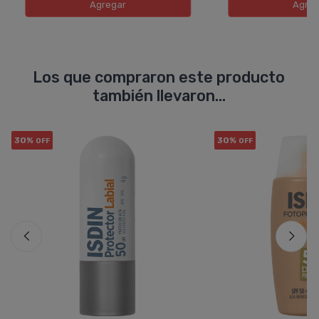
Agregar
Agreg
Los que compraron este producto
también llevaron...
30%
30%
OFF
OFF