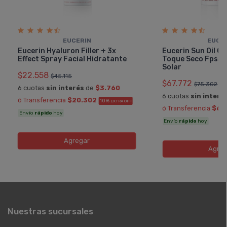
EUCERIN
EUCE
Eucerin Hyaluron Filler + 3x
Eucerin Sun Oil Co
Effect Spray Facial Hidratante
Toque Seco Fps50
Solar
$22.558
$45.115
$67.772
$75.302
6 cuotas
sin interés
de
$3.760
6 cuotas
sin interé
ó Transferencia
$20.302
10%
EXTRA OFF
ó Transferencia
$60
Envío
rápido
hoy
Envío
rápido
hoy
Agregar
Agreg
Nuestras sucursales