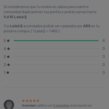
Si consideramos que tu review es valioso para nuestra
comunidad duplicaremos tus puntos y podrás sumas hasta
9.610 Leloir$
.
Tus
Leloir$
acumulados podrán ser canjeados por
ARS
en tu
próxima compra. ( 1 Leloir$ = 1 ARS )
4
5
0
4
0
3
0
2
0
1
Soledad
calificó con
5 estrellas
el producto en