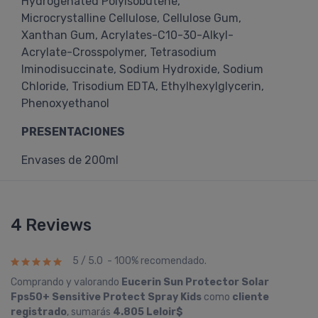
Hydrogenated Polyisobutene,
Microcrystalline Cellulose, Cellulose Gum,
Xanthan Gum, Acrylates-C10-30-Alkyl-
Acrylate-Crosspolymer, Tetrasodium
Iminodisuccinate, Sodium Hydroxide, Sodium
Chloride, Trisodium EDTA, Ethylhexylglycerin,
Phenoxyethanol
PRESENTACIONES
Envases de 200ml
4 Reviews
5 / 5.0 - 100% recomendado.
Comprando y valorando
Eucerin Sun Protector Solar
Fps50+ Sensitive Protect Spray Kids
como
cliente
registrado
, sumarás
4.805 Leloir$