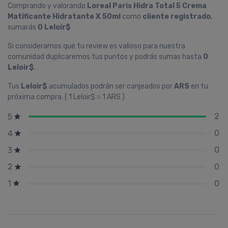
Comprando y valorando
Loreal Paris Hidra Total 5 Crema
Matificante Hidratante X 50ml
como
cliente registrado
,
sumarás
0 Leloir$
Si consideramos que tu review es valioso para nuestra
comunidad duplicaremos tus puntos y podrás sumas hasta
0
Leloir$
.
Tus
Leloir$
acumulados podrán ser canjeados por
ARS
en tu
próxima compra. ( 1 Leloir$ = 1 ARS )
2
5
0
4
0
3
0
2
0
1