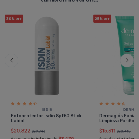
30%
25%
OFF
OFF
ISDIN
DERMA
Fotoprotector Isdin Spf50 Stick
Dermaglós Facial 
Labial
Limpieza Purifica
$20.822
$15.311
$29.746
$20.415
6 cuotas
sin interés
de
$3.470
6 cuotas
sin interé