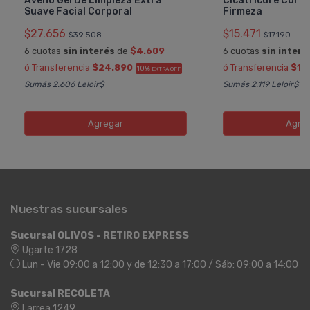
Aveno Gel De Limpieza Extra
Cicatricure Corp
Suave Facial Corporal
Firmeza
$27.656
$15.471
$39.508
$17.190
6 cuotas
sin interés
de
$4.609
6 cuotas
sin interé
ó Transferencia
$24.890
ó Transferencia
$13
10%
EXTRA OFF
Sumás 2.606 Leloir$
Sumás 2.119 Leloir$
Agregar
Agre
Nuestras sucursales
Sucursal OLIVOS - RETIRO EXPRESS
Ugarte 1728
Lun - Vie 09:00 a 12:00 y de 12:30 a 17:00 / Sáb: 09:00 a 14:00
Sucursal RECOLETA
Larrea 1249