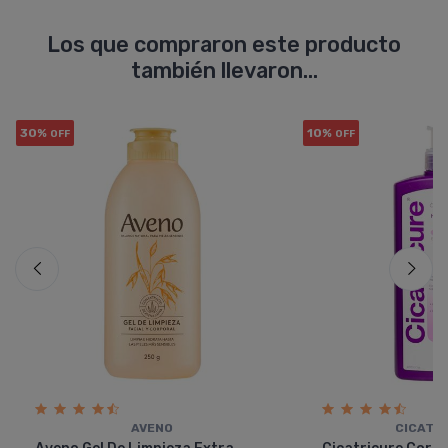
Los que compraron este producto
también llevaron...
30%
10%
OFF
OFF
AVENO
CICATR