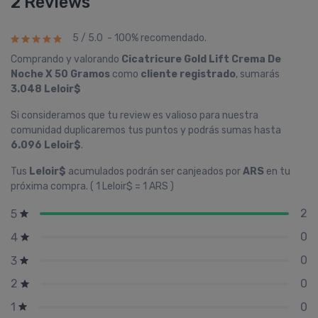
2 Reviews
5 / 5.0 - 100% recomendado.
Comprando y valorando
Cicatricure Gold Lift Crema De
Noche X 50 Gramos
como
cliente registrado
, sumarás
3.048 Leloir$
Si consideramos que tu review es valioso para nuestra
comunidad duplicaremos tus puntos y podrás sumas hasta
6.096 Leloir$
.
Tus
Leloir$
acumulados podrán ser canjeados por
ARS
en tu
próxima compra. ( 1 Leloir$ = 1 ARS )
2
5
0
4
0
3
0
2
0
1