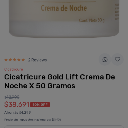
2 Reviews
Cicatricure
Cicatricure Gold Lift Crema De
Noche X 50 Gramos
42.990
$
$38.691
10% OFF
Ahorrás
4.299
$
Precio sin impuestos nacionales:
$31.976