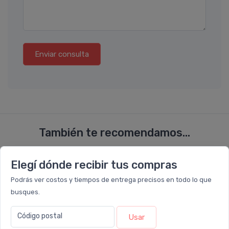
Enviar consulta
También te recomendamos...
Elegí dónde recibir tus compras
24%
25%
OFF
OFF
COMBO
COMBO
Podrás ver costos y tiempos de entrega precisos en todo lo que
busques.
Código postal
Usar