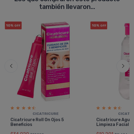
también llevaron...
10%
10%
OFF
OFF
CICATRICURE
CICATR
Cicatricure Roll On Ojos 5
Cicatricure Agua 
Beneficios
Limpieza Facial