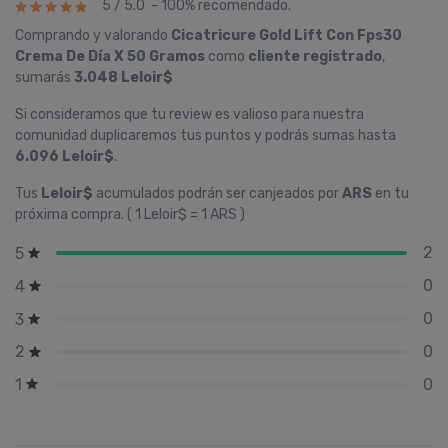
5 / 5.0 - 100% recomendado.
Comprando y valorando
Cicatricure Gold Lift Con Fps30
Crema De Dí­a X 50 Gramos
como
cliente registrado
,
sumarás
3.048 Leloir$
Si consideramos que tu review es valioso para nuestra
comunidad duplicaremos tus puntos y podrás sumas hasta
6.096 Leloir$
.
Tus
Leloir$
acumulados podrán ser canjeados por
ARS
en tu
próxima compra. ( 1 Leloir$ = 1 ARS )
2
5
0
4
0
3
0
2
0
1