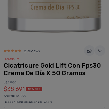
2 Reviews
Cicatricure
Cicatricure Gold Lift Con Fps30
Crema De Dí­a X 50 Gramos
42.990
$
$38.691
10% OFF
Ahorrás
4.299
$
Precio sin impuestos nacionales:
$31.976