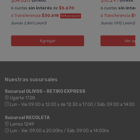
$34.020
$10.291
$37.800
$11.434
6 cuotas
sin interés
de
$5.670
6 cuotas
sin interé
ó Transferencia
$30.618
ó Transferencia
$9.
10%
EXTRA OFF
Sumás 2.861 Leloir$
Sumás 1.912 Leloir$
Agregar
Ver opc
Nuestras sucursales
Sucursal OLIVOS - RETIRO EXPRESS
Ugarte 1728
Lun - Vie 09:00 a 12:00 y de 12:30 a 17:00 / Sáb: 09:00 a 14:00
Sucursal RECOLETA
Larrea 1249
Lun - Vie: 09:00 a 20:00hs / Sáb: 09:00 a 14:00hs