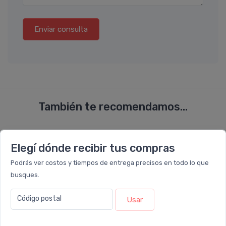
Enviar consulta
También te recomendamos...
24%
25%
OFF
OFF
Elegí dónde recibir tus compras
COMBO
COMBO
Podrás ver costos y tiempos de entrega precisos en todo lo que
busques.
Código postal
Usar