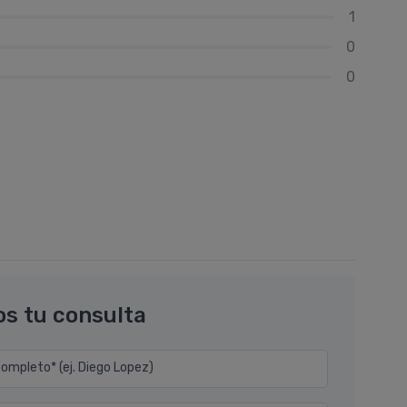
1
0
0
os tu consulta
mpleto* (ej. Diego Lopez)