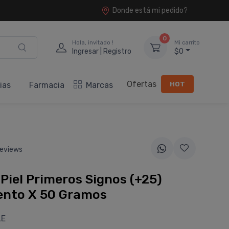
Donde está mi pedido?
0
Hola, invitado !
Mi carrito
Ingresar | Registro
$0
Ofertas
HOT
ias
Farmacia
Marcas
eviews
Piel Primeros Signos (+25)
ento X 50 Gramos
LE