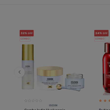
32%
24%
OFF
OFF
COMBO
COMBO
ISDIN
le