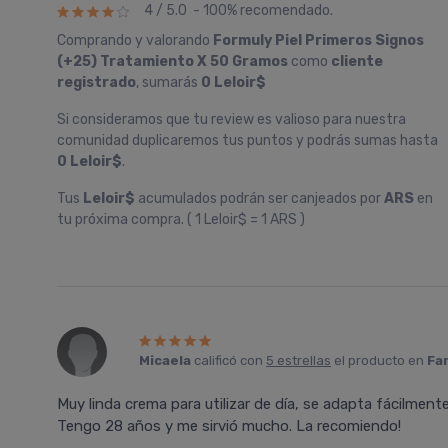
4 / 5.0 - 100% recomendado.
Comprando y valorando
Formuly Piel Primeros Signos
(+25) Tratamiento X 50 Gramos
como
cliente
registrado
, sumarás
0 Leloir$
Si consideramos que tu review es valioso para nuestra
comunidad duplicaremos tus puntos y podrás sumas hasta
0 Leloir$
.
Tus
Leloir$
acumulados podrán ser canjeados por
ARS
en
tu próxima compra. ( 1 Leloir$ = 1 ARS )
Micaela
calificó con
5 estrellas
el producto en
Fa
Muy linda crema para utilizar de día, se adapta fácilmente
Tengo 28 años y me sirvió mucho. La recomiendo!