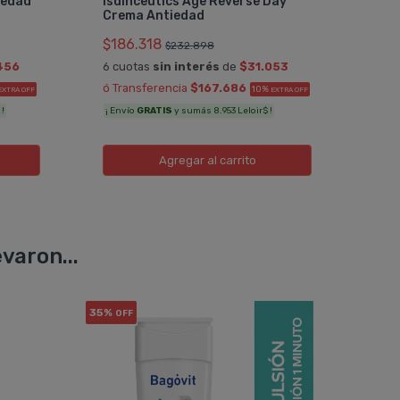
iedad
Isdinceutics Age Reverse Day
Cre
Crema Antiedad
$18
$186.318
$232.898
6 cu
456
6 cuotas
sin interés
de
$31.053
ó Tr
ó Transferencia
$167.686
10%
EXTRA OFF
EXTRA OFF
¡ Env
 !
¡ Envío
GRATIS
y sumás 8.953 Leloir$ !
Agregar
al carrito
varon...
35%
25%
OFF
OF