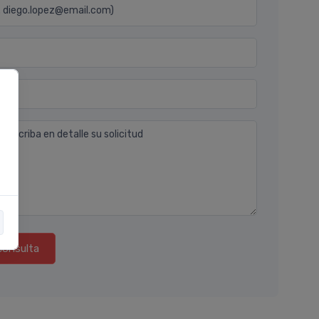
j. diego.lopez@email.com)
n
 describa en detalle su solicitud
consulta