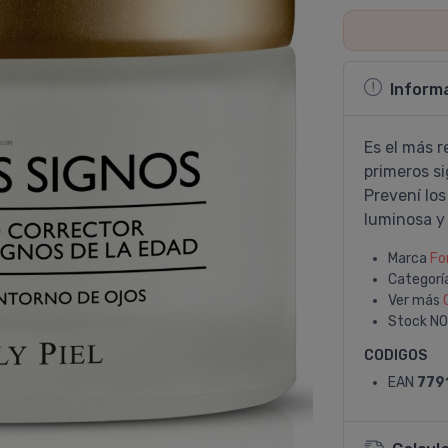
Inform
Es el más r
primeros s
Prevení­ lo
luminosa y
Marca
Fo
Categorí
Ver más
Stock
NO
CODIGOS
EAN
779