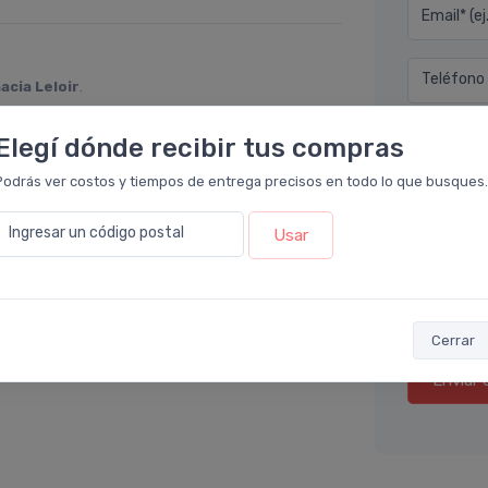
Email* (e
Teléfono
acia Leloir
.
. No la volvería a comparar porque es una
Ubicació
Elegí dónde recibir tus compras
funcione mejor que pieles más jóvenes para
larmente no funcionó.
Podrás ver costos y tiempos de entrega precisos en todo lo que busques.
Por favor
Ingresar un código postal
Usar
Cerrar
Enviar 