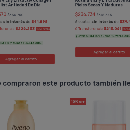
 Vichy Liftactiv Collagen
Rutina Vichy Liftactiv Ant
list Antiedad De Día
Pieles Secas Y Maduras
370
$236.734
$330.750
$315.645
as
sin interés
de
$41.895
6 cuotas
sin interés
de
$39.
sferencia
$226.233
ó Transferencia
$213.061
10%
10%
EXTRA
¡ Envío
GRATIS
y sumás 10.969 Leloir$
RATIS
y sumás 11.555 Leloir$ !
Agregar
al carrito
Agregar
al carrito
 compraron este producto también lle
10%
OFF