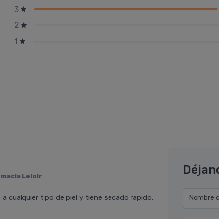
3
2
1
Déjan
rmacia Leloir
.
 a cualquier tipo de piel y tiene secado rapido.
Nombre co