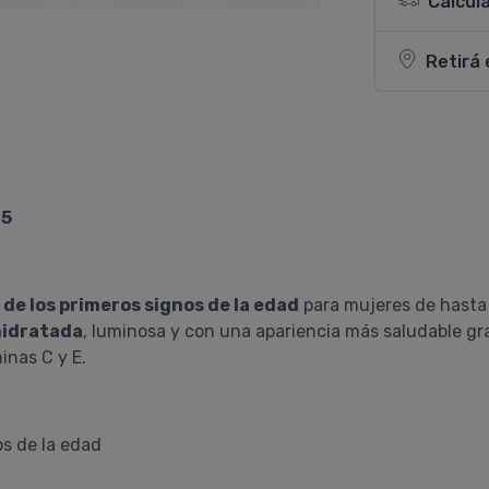
Calcul
Retirá 
25
de los primeros signos de la edad
para mujeres de hasta
hidratada
, luminosa y con una apariencia más saludable g
inas C y E.
os de la edad