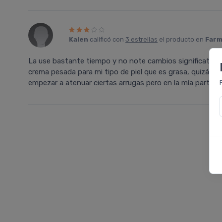
Kalen
calificó con
3 estrellas
el producto en
Farm
La use bastante tiempo y no note cambios significativos
crema pesada para mi tipo de piel que es grasa, quizás 
empezar a atenuar ciertas arrugas pero en la mía particu