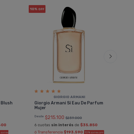
10%
10%
OFF
OF
GIORGIO ARMANI
Caro
 Blush
Giorgio Armani Sí Eau De Parfum
Edp
Mujer
$19
Desde
$215.100
$239.000
6 cu
400
6 cuotas
sin interés
de
$35.850
ó Tr
ó Transferencia
$193.590
%
10%
EXTRA
EXTRA OFF