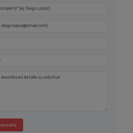
mpleto* (ej. Diego Lopez)
j. diego.lopez@email.com)
n
 describa en detalle su solicitud
consulta