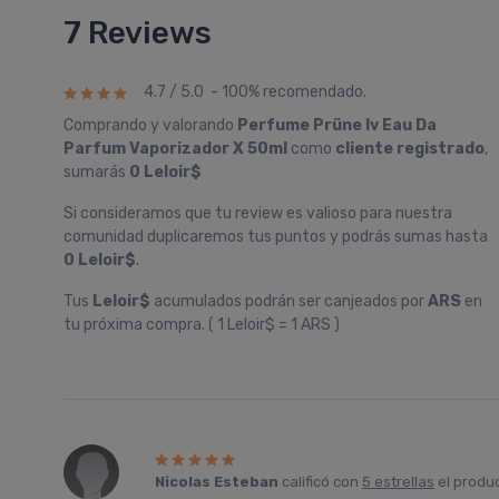
7 Reviews
4.7 / 5.0 - 100% recomendado.
Comprando y valorando
Perfume Prüne Iv Eau Da
Parfum Vaporizador X 50ml
como
cliente registrado
,
sumarás
0 Leloir$
Si consideramos que tu review es valioso para nuestra
comunidad duplicaremos tus puntos y podrás sumas hasta
0 Leloir$
.
Tus
Leloir$
acumulados podrán ser canjeados por
ARS
en
tu próxima compra. ( 1 Leloir$ = 1 ARS )
Nicolas Esteban
calificó con
5 estrellas
el produ