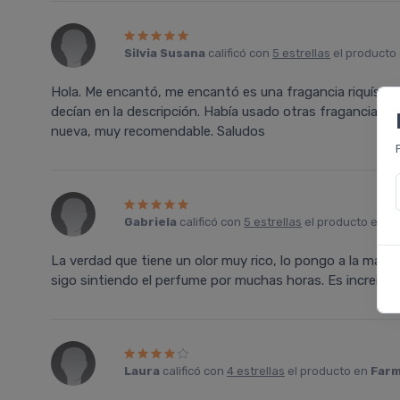
Silvia Susana
calificó con
5 estrellas
el producto
Hola. Me encantó, me encantó es una fragancia riquí­sima
decí­an en la descripción. Habí­a usado otras fragancias 
nueva, muy recomendable. Saludos
Gabriela
calificó con
5 estrellas
el producto en
F
La verdad que tiene un olor muy rico, lo pongo a la maña
sigo sintiendo el perfume por muchas horas. Es increible
Laura
calificó con
4 estrellas
el producto en
Farm