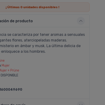
¡ Últimas
0
unidades disponibles !
ación de producto
ncia se caracteriza por tener aromas a sensuales
gantes flores, aterciopeladas maderas.
isterio en ámbar y musk. La última delicia de
 enloquece a los hombres.
üne
a
Mujer
Mujer + Prüne
 DISPONIBLE
1600049690