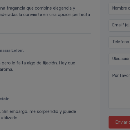
una fragancia que combine elegancia y
Nombre co
amaderadas la convierte en una opción perfecta
Email* (e
Teléfono
macia Leloir
.
Ubicació
 pero le falta algo de fijación. Hay que
 aroma.
Por favor
eloir
.
o. Sin embargo, me sorprendió y ¡quedé
tilizarlo.
Enviar 