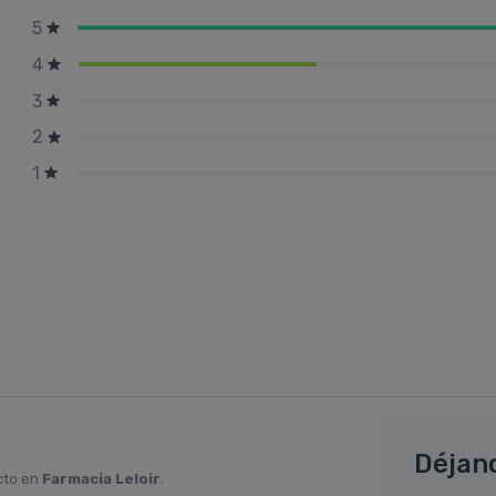
5
4
3
2
1
Déjan
cto en
Farmacia Leloir
.