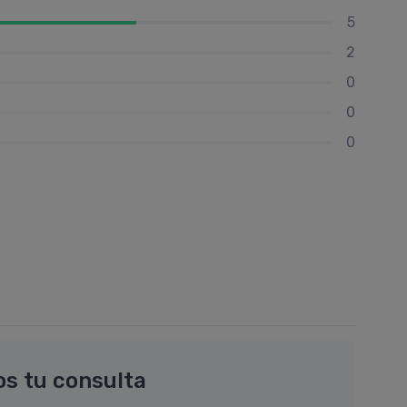
5
2
0
0
0
os tu consulta