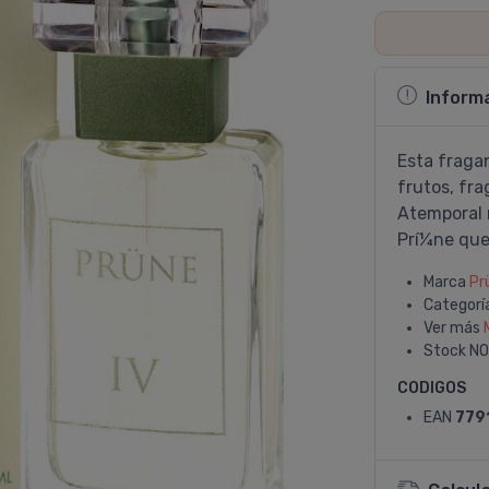
Inform
Esta fraga
frutos, fra
Atemporal m
Prí¼ne que
Marca
Pr
Categorí
Ver más
Stock
NO
CODIGOS
EAN
779