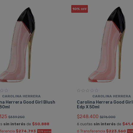
10%
OFF
CAROLINA HERRERA
CAROLINA HERRERA
na Herrera Good Girl Blush
Carolina Herrera Good Girl
 80ml
Edp X 50ml
325
$248.400
$339.250
$276.000
as
sin interés
de
$50.888
6 cuotas
sin interés
de
$41.
sferencia
$274.793
ó Transferencia
$223.560
10%
10
EXTRA