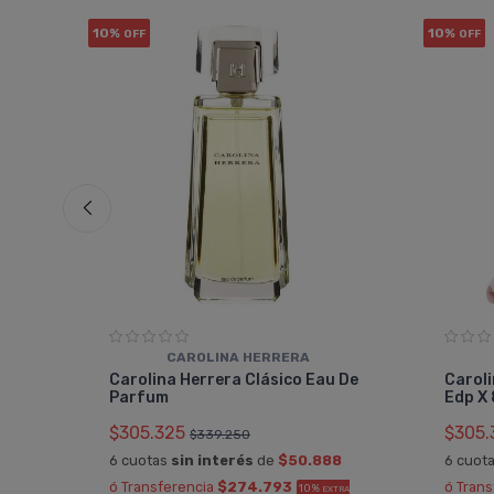
10%
10%
OFF
OFF
CAROLINA HERRERA
au
Carolina Herrera Clásico Eau De
Caroli
Parfum
Edp X
$305.325
$305.
$339.250
6 cuotas
sin interés
de
$50.888
6 cuot
RA OFF
ó Transferencia
$274.793
ó Tran
10%
EXTRA