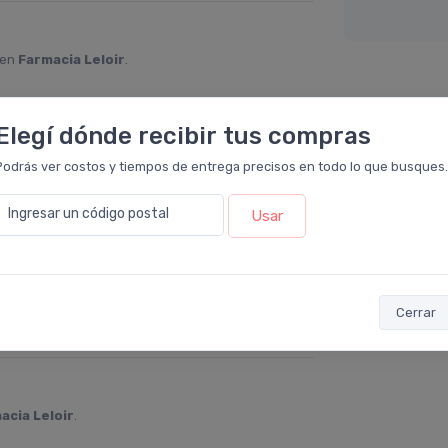
 en
Farmacia Leloir
.
, es lo que me gusta, y muy duradera, tal cual
de esta marca, también muy ricas, esta es
Elegí dónde recibir tus compras
Podrás ver costos y tiempos de entrega precisos en todo lo que busques.
Ingresar un código postal
Usar
armacia Leloir
.
na y noto que se queda el olor hasta la noche,
Cerrar
 como dura en la piel. Super recomendable!
acia Leloir
.