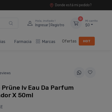
Donde está mi pedido?
0
Hola, invitado !
Mi carrito
Ingresar | Registro
$0
Ofertas
HOT
ias
Farmacia
Marcas
eviews
 Prüne Iv Eau Da Parfum
ador X 50ml
LE