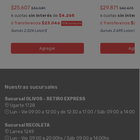
$25.607
$29.871
$36.581
$42.673
6 cuotas
sin interés
de
$4.268
6 cuotas
sin interé
ó Transferencia
$23.046
ó Transferencia
$26
10%
EXTRA OFF
Sumás 2.524 Leloir$
Sumás 2.695 Leloir$
Agregar
Agreg
Nuestras sucursales
Sucursal OLIVOS - RETIRO EXPRESS
Ugarte 1728
Lun - Vie 09:00 a 12:00 y de 12:30 a 17:00 / Sáb: 09:00 a 14:00
Sucursal RECOLETA
Larrea 1249
Lun - Vie: 09:00 a 20:00hs / Sáb: 09:00 a 14:00hs