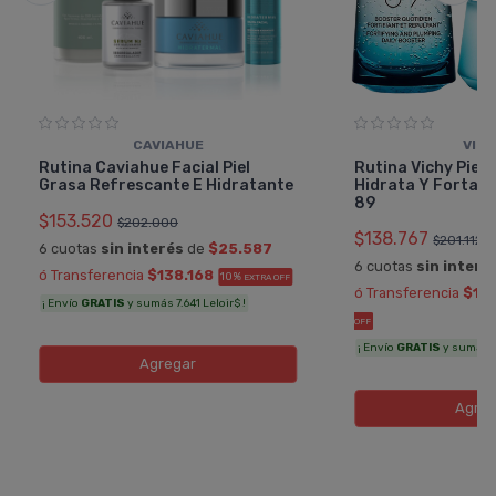
CAVIAHUE
VIC
Rutina Caviahue Facial Piel
Rutina Vichy Piel 
Grasa Refrescante E Hidratante
Hidrata Y Fortale
89
$153.520
$202.000
$138.767
$201.112
6 cuotas
sin interés
de
$25.587
6 cuotas
sin interé
ó Transferencia
$138.168
10%
EXTRA OFF
ó Transferencia
$12
¡ Envío
GRATIS
y sumás 7.641 Leloir$ !
OFF
¡ Envío
GRATIS
y sumás 7.
Agregar
Agreg