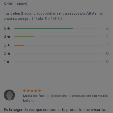
5.180 Leloir$
.
Tus
Leloir$
acumulados podrán ser canjeados por
ARS
en tu
próxima compra. ( 1 Leloir$ = 1 ARS )
6
5
2
4
1
3
0
2
0
1
Lucia
calificó con
5 estrellas
el producto en
Farmacia
Leloir
.
Es la segunda vez que compro este producto, me encanta,