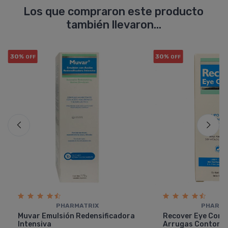
Los que compraron este producto
también llevaron...
30%
30%
OFF
OFF
PHARMATRIX
PHARMA
Muvar Emulsión Redensificadora
Recover Eye Cont
Intensiva
Arrugas Contorno