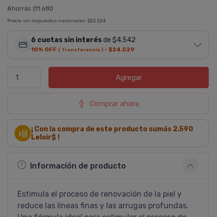
Ahorrás
11.680
$
Precio sin impuestos nacionales:
$22.524
6 cuotas sin interés
de $4.542
10% OFF
·
$24.529
( Transferencia )
Agregar
Comprar ahora
¡ Con la compra de este producto sumás
2.590
Leloir$ !
Información de producto
Estimula el proceso de renovación de la piel y
reduce las lí­neas finas y las arrugas profundas.