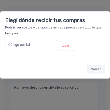
Déjanos tu consulta
Elegí dónde recibir tus compras
Podrás ver costos y tiempos de entrega precisos en todo lo que
Nombre completo* (ej. Diego Lopez)
busques.
Código postal
Email* (ej. diego.lopez@email.com)
Usar
Teléfono
Cerrar
Ubicación
Por favor describa en detalle su solicitud