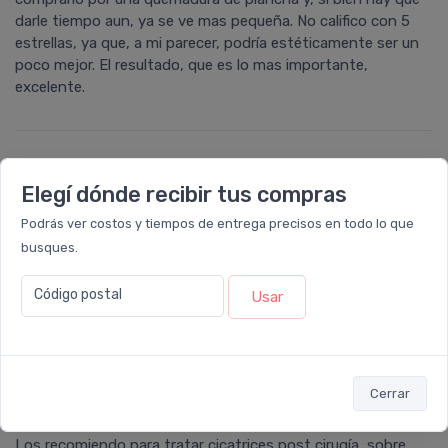
darle tiempo aun, ya se ve mas pequeña. No califico con 5
estrellas, ya que, a mi parecer, podría estéticamente ser un
poco mejor. El resultado, que es lo mas importante,
excelente.
Carlos
calificó con
4 estrellas
el producto en
Elegí dónde recibir tus compras
Farmacia Leloir
.
Podrás ver costos y tiempos de entrega precisos en todo lo que
Estos parches minimizaron el tamaño de mi cicatriz, en
busques.
poco tiempo usándolos noté el cambio, disminuyó el color
rojizo.
Código postal
Usar
Alis
calificó con
4 estrellas
el producto en
Farmacia
Cerrar
Leloir
.
Los recomiendo para tratar cicatrices post cirugía, sobre