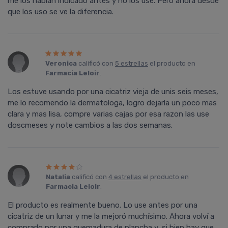
me los habí­an indicado antes y no los use. Pero ahora desde
que los uso se ve la diferencia.
Veronica
calificó con
5 estrellas
el producto en
Farmacia Leloir
.
Los estuve usando por una cicatriz vieja de unis seis meses,
me lo recomendo la dermatologa, logro dejarla un poco mas
clara y mas lisa, compre varias cajas por esa razon las use
doscmeses y note cambios a las dos semanas.
Natalia
calificó con
4 estrellas
el producto en
Farmacia Leloir
.
El producto es realmente bueno. Lo use antes por una
cicatriz de un lunar y me la mejoró muchísimo. Ahora volví a
comprarlo por una quemadura de plancha y, si bien hay que