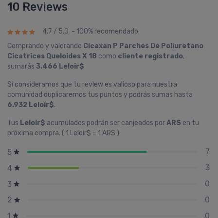
10 Reviews
4.7 / 5.0 - 100% recomendado.
Comprando y valorando
Cicaxan P Parches De Poliuretano
Cicatrices Queloides X 18
como
cliente registrado
,
sumarás
3.466 Leloir$
Si consideramos que tu review es valioso para nuestra
comunidad duplicaremos tus puntos y podrás sumas hasta
6.932 Leloir$
.
Tus
Leloir$
acumulados podrán ser canjeados por
ARS
en tu
próxima compra. ( 1 Leloir$ = 1 ARS )
7
5
3
4
0
3
0
2
0
1