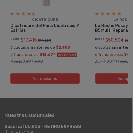
CICATRICURE
LA ROCHE
Cicatricure Gel Para Cicatrices Y
La Roche Posay C
Estrí­as
B5 Multi Reparad
Desde
$17.415
Desde
$50.504
$19.350
$53.
6 cuotas
sin interés
de
$2.903
6 cuotas
sin interé
ó Transferencia
$15.674
ó Transferencia
$45
10%
EXTRA OFF
Sumás 2.197 Leloir$
Sumás 3.520 Leloir$
Ver opciones
Ver opc
Nuestras sucursales
Sucursal OLIVOS - RETIRO EXPRESS
Ugarte 1728