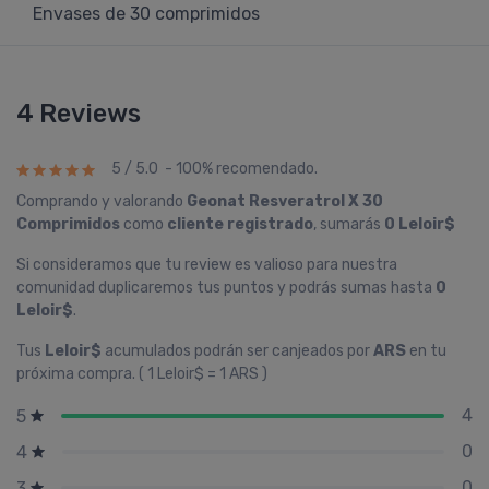
Envases de 30 comprimidos
4 Reviews
5 / 5.0 - 100% recomendado.
Comprando y valorando
Geonat Resveratrol X 30
Comprimidos
como
cliente registrado
, sumarás
0 Leloir$
Si consideramos que tu review es valioso para nuestra
comunidad duplicaremos tus puntos y podrás sumas hasta
0
Leloir$
.
Tus
Leloir$
acumulados podrán ser canjeados por
ARS
en tu
próxima compra. ( 1 Leloir$ = 1 ARS )
4
5
0
4
0
3