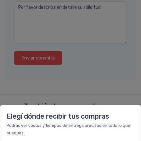
Por favor describa en detalle su solicitud
Enviar consulta
También te recomendamos...
Elegí dónde recibir tus compras
Podrás ver costos y tiempos de entrega precisos en todo lo que
30%
31%
OFF
OFF
busques.
PACK x6
PACK x6
u.
u.