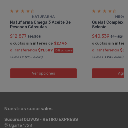
NATUFARMA
MEGAL
Natufarma Omega 3 Aceite De
Quelat Complex Z
Pescado Cápsulas
Selenio
$12.877
$40.339
$14.308
$44.821
6 cuotas
sin interés
de
$2.146
6 cuotas
sin interé
ó Transferencia
$11.589
ó Transferencia
$36
10%
EXTRA OFF
Sumás 2.015 Leloir$
Sumás 3.114 Leloir$
Ver opciones
Agre
Nuestras sucursales
Sucursal OLIVOS - RETIRO EXPRESS
Ugarte 1728