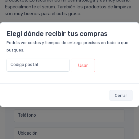
productos. Lo recomendó mi dermatóloga y es muy bueno.
Especialmente el serum. También los productos de limpieza
son muy buenos para el cutis graso.
Elegí dónde recibir tus compras
Ver todos los reviews
Podrás ver costos y tiempos de entrega precisos en todo lo que
busques.
Déjanos tu consulta
Código postal
Usar
Nombre completo* (ej. Diego Lopez)
Cerrar
Email* (ej. diego.lopez@email.com)
Teléfono
Ubicación