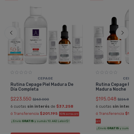
CEPAGE
CEPA
Rutina Cepage Piel Madura De
Rutina Cepage Fac
Día Completa
Madura Noche
$223.550
$195.048
$263.000
$226.800
6 cuotas
sin interés
de
$37.258
6 cuotas
sin interé
ó Transferencia
$201.195
ó Transferencia
$17
10%
EXTRA OFF
¡ Envío
GRATIS
y sumás 10.442 Leloir$ !
OFF
¡ Envío
GRATIS
y sumás 9.