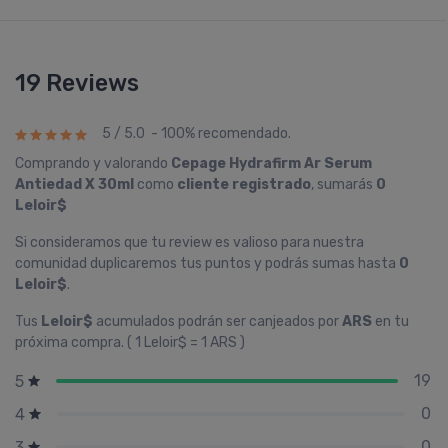
19 Reviews
5 / 5.0 - 100% recomendado.
Comprando y valorando
Cepage Hydrafirm Ar Serum
Antiedad X 30ml
como
cliente registrado
, sumarás
0
Leloir$
Si consideramos que tu review es valioso para nuestra
comunidad duplicaremos tus puntos y podrás sumas hasta
0
Leloir$
.
Tus
Leloir$
acumulados podrán ser canjeados por
ARS
en tu
próxima compra. ( 1 Leloir$ = 1 ARS )
19
5
0
4
0
3