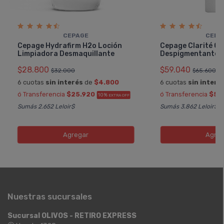
CEPAGE
CEPA
Cepage Hydrafirm H2o Loción
Cepage Clarité Cr
Limpiadora Desmaquillante
Despigmentante
$28.800
$59.040
$32.000
$65.600
6 cuotas
sin interés
de
$4.800
6 cuotas
sin interé
ó Transferencia
$25.920
ó Transferencia
$53
10%
EXTRA OFF
Sumás 2.652 Leloir$
Sumás 3.862 Leloir$
Agregar
Agreg
Nuestras sucursales
Sucursal OLIVOS - RETIRO EXPRESS