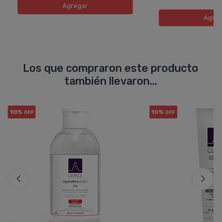
Agregar
Agreg
Los que compraron este producto
también llevaron...
10%
10%
OFF
OFF