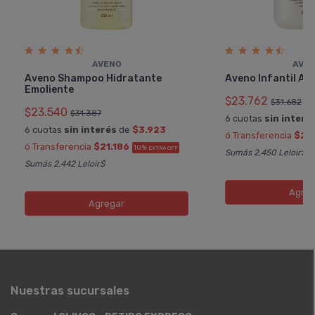
AVENO
AVE
Aveno Shampoo Hidratante
Aveno Infantil Ac
Emoliente
$23.762
$31.682
$23.540
$31.387
6 cuotas
sin interé
6 cuotas
sin interés
de
$3.923
ó Transferencia
$21
ó Transferencia
$21.186
10%
EXTRA OFF
Sumás 2.450 Leloir$
Sumás 2.442 Leloir$
Agreg
Agregar
Nuestras sucursales