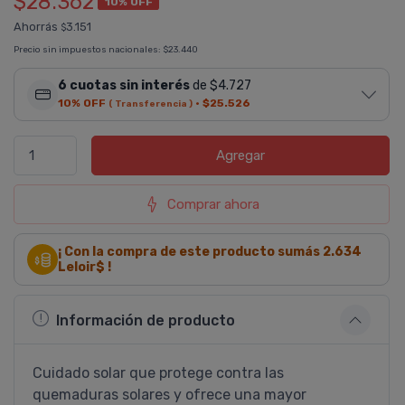
$28.362
10% OFF
Ahorrás
3.151
$
Precio sin impuestos nacionales:
$23.440
6 cuotas sin interés
de $4.727
10% OFF
·
$25.526
( Transferencia )
Agregar
Comprar ahora
¡ Con la compra de este producto sumás
2.634
Leloir$ !
Información de producto
Cuidado solar que protege contra las
quemaduras solares y ofrece una mayor