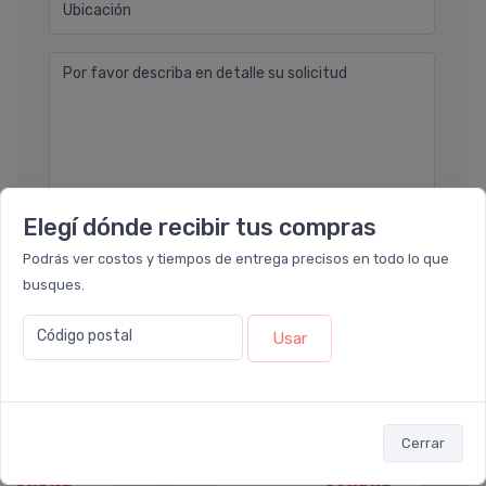
Ubicación
Por favor describa en detalle su solicitud
Elegí dónde recibir tus compras
Enviar consulta
Podrás ver costos y tiempos de entrega precisos en todo lo que
busques.
Código postal
Usar
También te recomendamos...
Cerrar
5%
30%
OFF
OFF