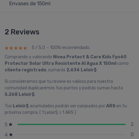
Envases de 150ml
2 Reviews
5 / 5.0 - 100% recomendado.
Comprando y valorando
Nivea Protect & Care Kids Fps60
Protector Solar Ultra Resistente Al Agua X 150ml
como
cliente registrado
, sumarás
2.634 Leloir$
Si consideramos que tu review es valioso para nuestra
comunidad duplicaremos tus puntos y podrás sumas hasta
5.268 Leloir$
.
Tus
Leloir$
acumulados podrán ser canjeados por
ARS
en tu
próxima compra. ( 1 Leloir$ = 1 ARS )
2
5
0
4