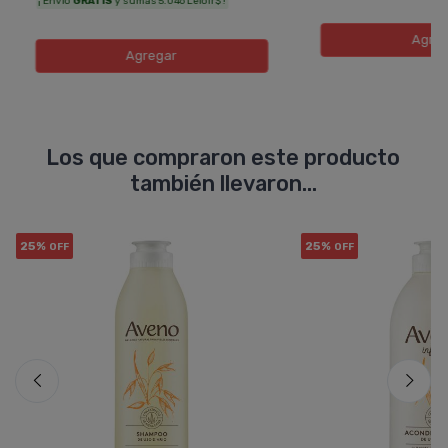
¡ Envío
GRATIS
y sumás 5.046 Leloir$ !
Agreg
Agregar
Los que compraron este producto
también llevaron...
25%
25%
OFF
OFF