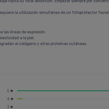
masaje hasta su total absorción. Empezar siempre por concen
quiere la utilización simultánea de un fotoprotector facial
e las líneas de expresión.
asticidad a la piel.
egradan el colágeno y otras proteínas cutáneas.
5
4
3