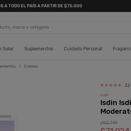
S A TODO EL PAÍS A PARTIR DE $75.000
n Solar
Suplementos
Cuidado Personal
Fraganc
amientos
Cremas
32
Isdin
Isdin Isd
Moderate
102.749
$