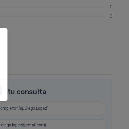
0
0
os tu consulta
mpleto* (ej. Diego Lopez)
j. diego.lopez@email.com)