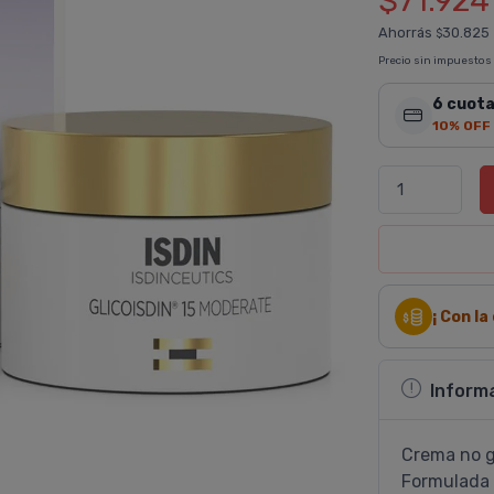
$71.924
Ahorrás
30.825
$
Precio sin impuestos
6 cuota
10% OFF
¡ Con l
Inform
Crema no gr
Formulada c