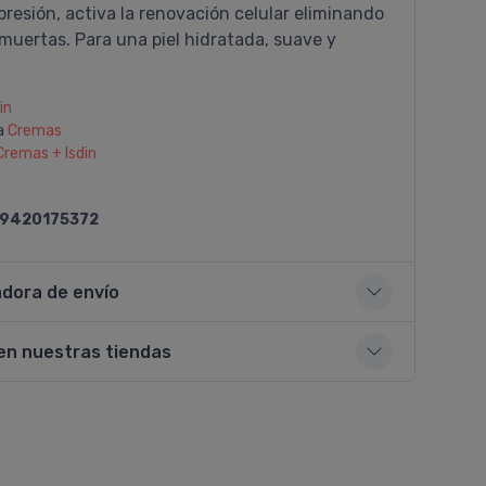
resión, activa la renovación celular eliminando
 muertas. Para una piel hidratada, suave y
in
a
Cremas
Cremas + Isdin
9420175372
adora de envío
en nuestras tiendas