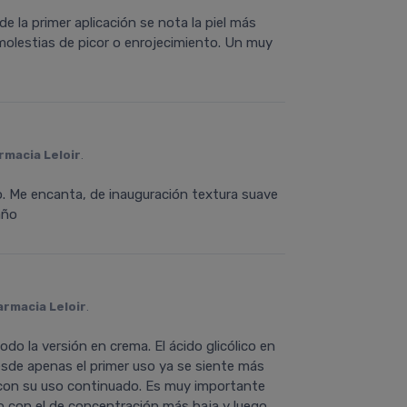
 la primer aplicación se nota la piel más
olestias de picor o enrojecimiento. Un muy
rmacia Leloir
.
loso. Me encanta, de inauguración textura suave
año
armacia Leloir
.
odo la versión en crema. El ácido glicólico en
desde apenas el primer uso ya se siente más
 con su uso continuado. Es muy importante
ro con el de concentración más baja y luego