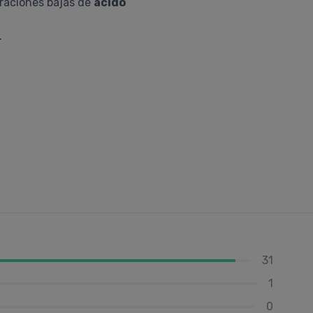
traciones bajas de
ácido
.
31
1
0