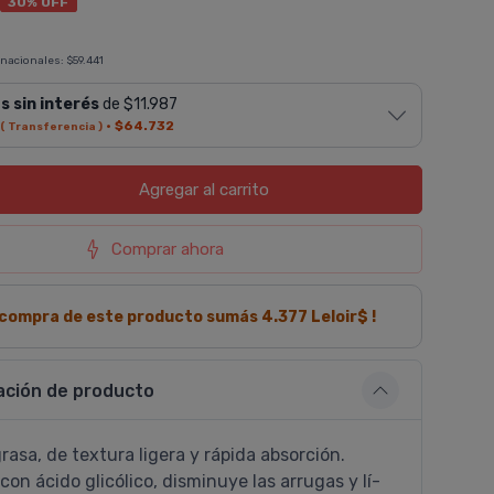
30% OFF
 nacionales:
$59.441
s sin interés
de $11.987
·
$64.732
( Transferencia )
Agregar
al carrito
Comprar ahora
a compra de este producto sumás
4.377
Leloir$ !
ación de producto
asa, de textura ligera y rápida absorción.
on ácido glicólico, disminuye las arrugas y lí­