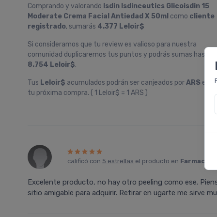
Comprando y valorando
Isdin Isdinceutics Glicoisdin 15
Moderate Crema Facial Antiedad X 50ml
como
cliente
registrado
, sumarás
4.377 Leloir$
Si consideramos que tu review es valioso para nuestra
comunidad duplicaremos tus puntos y podrás sumas hasta
8.754 Leloir$
.
Tus
Leloir$
acumulados podrán ser canjeados por
ARS
en
tu próxima compra. ( 1 Leloir$ = 1 ARS )
calificó con
5 estrellas
el producto en
Farmacia L
Excelente producto, no hay otro peeling como ese. Piens
sitio amigable para adquirir. Retirar en ugarte me sirve m