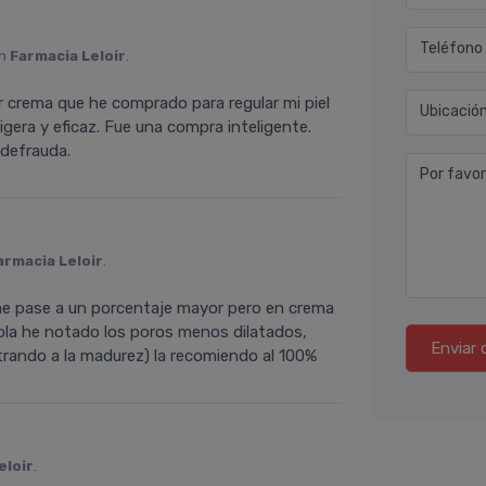
Teléfono
en
Farmacia Leloir
.
r crema que he comprado para regular mi piel
Ubicació
igera y eficaz. Fue una compra inteligente.
defrauda.
Por favor
armacia Leloir
.
 me pase a un porcentaje mayor pero en crema
dola he notado los poros menos dilatados,
Enviar 
trando a la madurez) la recomiendo al 100%
eloir
.