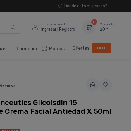
Donde está mi pedido?
0
Hola, invitado !
Mi carrito
Ingresar | Registro
$0
Ofertas
HOT
ias
Farmacia
Marcas
 Reviews
inceutics Glicoisdin 15
 Crema Facial Antiedad X 50ml