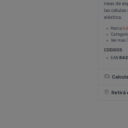
neas de exp
las células
elástica.
Marca
Isd
Categorí
Ver más
CODIGOS
EAN
842
Calcul
Retirá 