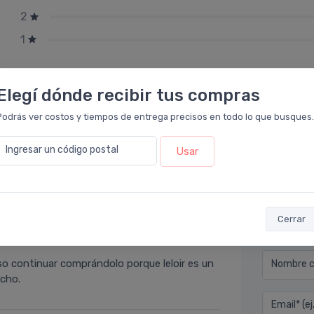
2
1
Elegí dónde recibir tus compras
Podrás ver costos y tiempos de entrega precisos en todo lo que busques.
Ingresar un código postal
Usar
Cerrar
Déjan
eloir
.
o continuar comprándolo porque leloir es un
Nombre co
ucho.
Email* (e