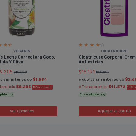
VEGANIS
CICATRICURE
is Leche Correctora Coco,
Cicatricure Corporal Cre
ula Y Oliva
Antiestrí­as
9.205
$16.191
$10.228
$17.990
as
sin interés
de
$1.534
6 cuotas
sin interés
de
$2.6
sferencia
$8.285
ó Transferencia
$14.572
10%
10%
EXTRA OFF
E
pido
hoy
Envío
rápido
hoy
Ver opciones
Agregar
al carrito