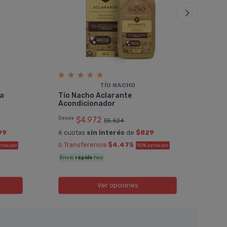
TÍ­O NACHO
Tí­
ma
Tí­o Nacho Aclarante
Desd
Acondicionador
6 cu
Desde
$4.972
$5.524
ó Tr
99
6 cuotas
sin interés
de
$829
Enví
ó Transferencia
$4.475
10%
XTRA OFF
EXTRA OFF
Envío
rápido
hoy
Ver opciones