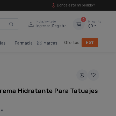
Donde está mi pedido?
0
Hola, invitado !
Mi carrito
Ingresar | Registro
$0
Ofertas
HOT
ias
Farmacia
Marcas
rema Hidratante Para Tatuajes
LE