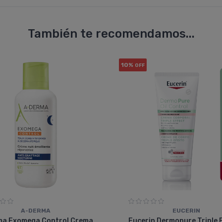
También te recomendamos...
10%
OFF
A-DERMA
EUCERIN
ma Exomega Control Crema
Eucerin Dermopure Triple E