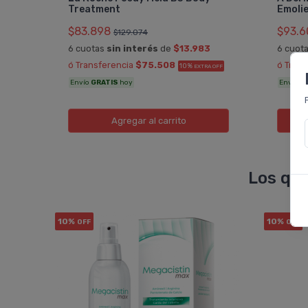
Treatment
Emoli
$83.898
$93.6
$129.074
6 cuotas
sin interés
de
$13.983
6 cuot
A OFF
ó Transferencia
$75.508
ó Tran
10%
EXTRA OFF
Envío
GRATIS
hoy
Envío
G
Agregar
al carrito
Los que
10%
10%
OFF
OFF