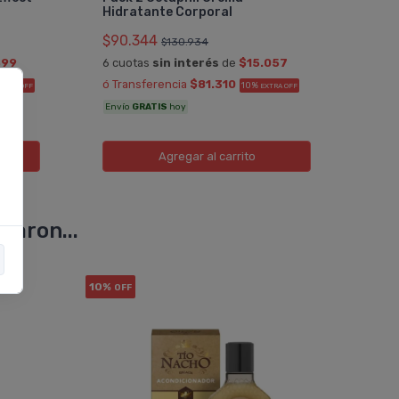
Hidratante Corporal
$79
$90.344
$130.934
6 cu
599
6 cuotas
sin interés
de
$15.057
ó Tr
ó Transferencia
$81.310
10%
XTRA OFF
EXTRA OFF
Enví
Envío
GRATIS
hoy
Agregar
al carrito
varon...
10%
10%
OFF
OF