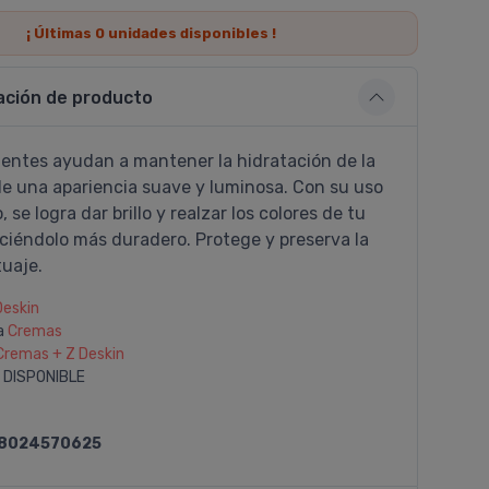
¡ Últimas
0
unidades disponibles !
ación de producto
ientes ayudan a mantener la hidratación de la
le una apariencia suave y luminosa. Con su uso
 se logra dar brillo y realzar los colores de tu
aciéndolo más duradero. Protege y preserva la
tuaje.
Deskin
a
Cremas
Cremas + Z Deskin
 DISPONIBLE
8024570625