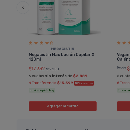
MEGACISTIN
r
Megacistin Max Loción Capilar X
Vegan
120ml
Calénd
$17.332
Desde
$
$19.258
6 cuotas
sin interés
de
$2.889
6 cuot
ó Transferencia
$15.599
ó Tran
10%
EXTRA OFF
Envío
rápido
hoy
Envío
rá
Agregar
al carrito