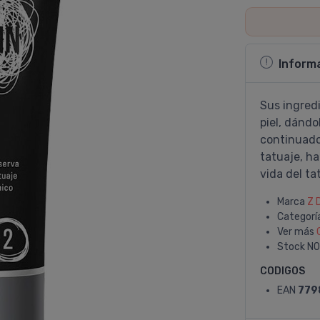
Inform
Sus ingred
piel, dándo
continuado,
tatuaje, h
vida del ta
Marca
Z 
Categorí
Ver más
Stock
NO
CODIGOS
EAN
779