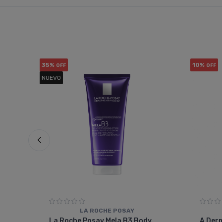
35%
10%
OFF
OFF
NUEVO
LA ROCHE POSAY
ra
La Roche Posay Mela B3 Body
A Der