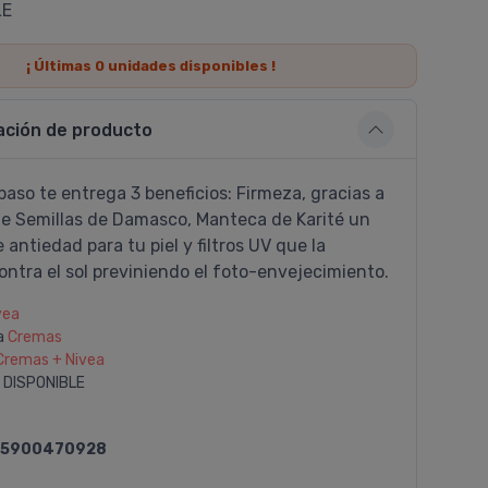
LE
¡ Últimas
0
unidades disponibles !
ación de producto
paso te entrega 3 beneficios: Firmeza, gracias a
de Semillas de Damasco, Manteca de Karité un
 antiedad para tu piel y filtros UV que la
ntra el sol previniendo el foto-envejecimiento.
vea
a
Cremas
Cremas + Nivea
 DISPONIBLE
5900470928