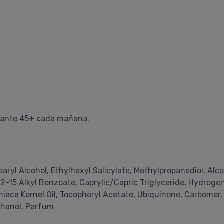
lizante 45+ cada mañana.
ryl Alcohol, Ethylhexyl Salicylate, Methylpropanediol, Alco
-15 Alkyl Benzoate, Caprylic/Capric Triglyceride, Hydroge
iaca Kernel Oil, Tocopheryl Acetate, Ubiquinone, Carbomer
thanol, Parfum