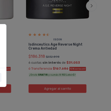
ISDIN
Rut
Day
Isdinceutics Age Reverse Night
Com
Crema Antiedad
$22
$186.318
$232.898
6 cu
053
6 cuotas
sin interés
de
$31.053
ó Tr
ó Transferencia
$167.686
10%
EXTRA OFF
EXTRA OFF
¡ Env
!
¡ Envío
GRATIS
y sumás 8.953 Leloir$ !
Agregar
al carrito