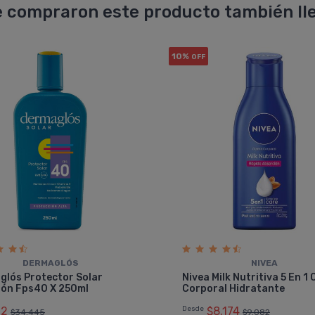
 compraron este producto también lle
10%
OFF
DERMAGLÓS
NIVEA
glós Protector Solar
Nivea Milk Nutritiva 5 En 1
ión Fps40 X 250ml
Corporal Hidratante
12
Desde
$8.174
$34.445
$9.082