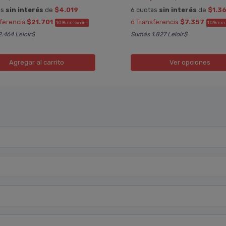
as
sin interés
de
$4.019
6 cuotas
sin interés
de
$1.3
sferencia
$21.701
ó Transferencia
$7.357
10%
10%
EXTRA OFF
EXT
.464 Leloir$
Sumás 1.827 Leloir$
Agregar
al carrito
Ver opciones