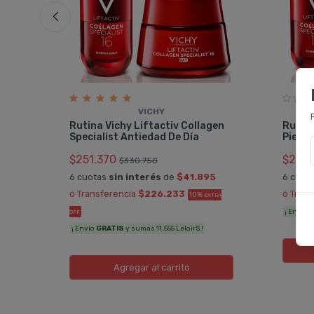
VICHY
on
Rutina Vichy Liftactiv Collagen
Rutina
Specialist Antiedad De Día
Pieles
$251.370
$236.
$330.750
4
6 cuotas
sin interés
de
$41.895
6 cuot
RA OFF
ó Transferencia
$226.233
ó Tran
10%
EXTRA
¡ Envío
G
OFF
¡ Envío
GRATIS
y sumás 11.555 Leloir$ !
Agregar
al carrito