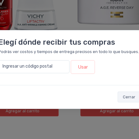
Elegí dónde recibir tus compras
VICHY
ISDIN
Podrás ver costos y tiempos de entrega precisos en todo lo que busques.
 Vichy Liftactiv Antiedad
Isdinceutics Age Reverse 
 Secas Y Maduras
Crema Antiedad
Ingresar un código postal
Usar
734
$186.318
$315.645
$232.898
as
sin interés
de
$39.456
6 cuotas
sin interés
de
$31.
sferencia
$213.061
ó Transferencia
$167.686
10%
10%
EXTRA OFF
RATIS
y sumás 10.969 Leloir$ !
¡ Envío
GRATIS
y sumás 8.953 Leloir$ 
Cerrar
Agregar
al carrito
Agregar
al carrito