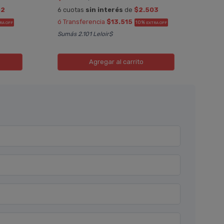
62
6 cuotas
sin interés
de
$2.503
6 cu
ó Transferencia
$13.515
ó Tr
10%
RA OFF
EXTRA OFF
Sumás 2.101 Leloir$
Sumá
Agregar
al carrito