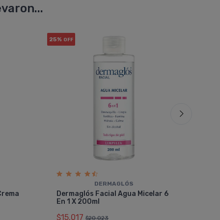
varon...
25%
21%
OFF
OF
COMBO
DERMAGLÓS
Der
 Crema
Dermaglós Facial Agua Micelar 6
Ilu
En 1 X 200ml
Med
$15.017
$43
$20.023