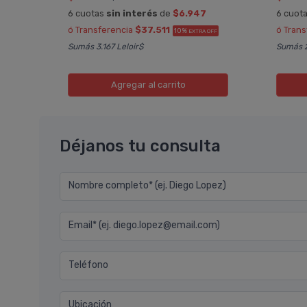
6 cuotas
sin interés
de
$6.947
6 cuot
ó Transferencia
$37.511
ó Tran
10%
A OFF
EXTRA OFF
Sumás 3.167 Leloir$
Sumás 2
Agregar
al carrito
Déjanos tu consulta
Nombre completo* (ej. Diego Lopez)
Email* (ej. diego.lopez@email.com)
Teléfono
Ubicación