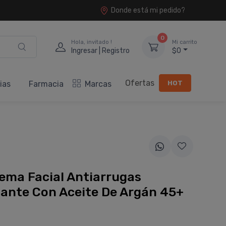
Donde está mi pedido?
0
Hola, invitado !
Mi carrito
Ingresar | Registro
$0
Ofertas
HOT
ias
Farmacia
Marcas
ema Facial Antiarrugas
zante Con Aceite De Argán 45+