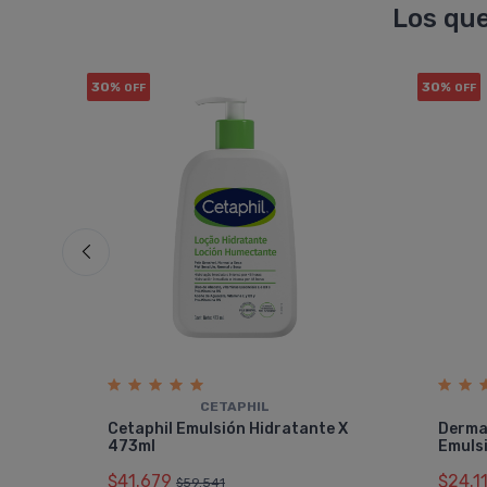
Los que
30%
30%
OFF
OFF
CETAPHIL
o
Cetaphil Emulsión Hidratante X
Derma
473ml
Emuls
$41.679
$24.1
$59.541