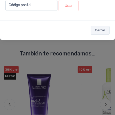
Código postal
Usar
Enviar consulta
Cerrar
También te recomendamos...
35%
10%
OFF
OFF
NUEVO