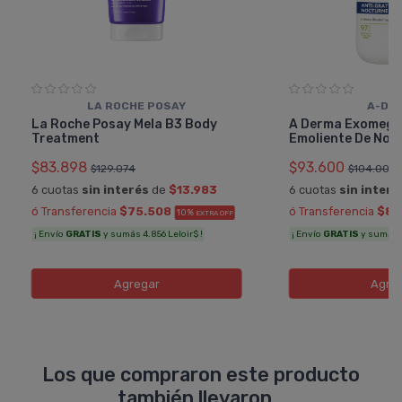
LA ROCHE POSAY
A-DE
La Roche Posay Mela B3 Body
A Derma Exomega
Treatment
Emoliente De Noc
$83.898
$93.600
$129.074
$104.000
6 cuotas
sin interés
de
$13.983
6 cuotas
sin interé
ó Transferencia
$75.508
ó Transferencia
$84
10%
EXTRA OFF
¡ Envío
GRATIS
y sumás 4.856 Leloir$ !
¡ Envío
GRATIS
y sumás 5
Agregar
Agre
Los que compraron este producto
también llevaron...