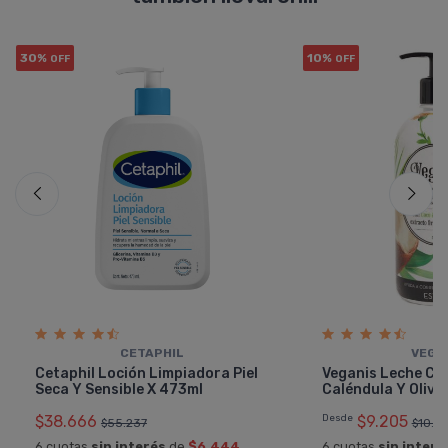
30%
10%
OFF
OFF
CETAPHIL
VEGA
Cetaphil Loción Limpiadora Piel
Veganis Leche Co
Seca Y Sensible X 473ml
Caléndula Y Oliva
$38.666
Desde
$9.205
$55.237
$10.2
6 cuotas
sin interés
de
$6.444
6 cuotas
sin interé