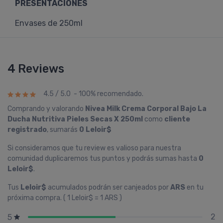
PRESENTACIONES
Envases de 250ml
4 Reviews
4.5 / 5.0 - 100% recomendado.
Comprando y valorando
Nivea Milk Crema Corporal Bajo La
Ducha Nutritiva Pieles Secas X 250ml
como
cliente
registrado
, sumarás
0 Leloir$
Si consideramos que tu review es valioso para nuestra
comunidad duplicaremos tus puntos y podrás sumas hasta
0
Leloir$
.
Tus
Leloir$
acumulados podrán ser canjeados por
ARS
en tu
próxima compra. ( 1 Leloir$ = 1 ARS )
2
5