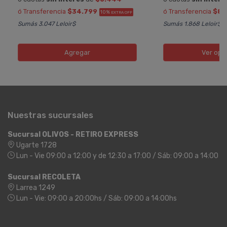
ó Transferencia
$34.799
ó Transferencia
$8.
10%
EXTRA OFF
Sumás 3.047 Leloir$
Sumás 1.868 Leloir$
Agregar
Ver opc
Nuestras sucursales
Sucursal OLIVOS - RETIRO EXPRESS
Ugarte 1728
Lun - Vie 09:00 a 12:00 y de 12:30 a 17:00 / Sáb: 09:00 a 14:00
Sucursal RECOLETA
Larrea 1249
Lun - Vie: 09:00 a 20:00hs / Sáb: 09:00 a 14:00hs