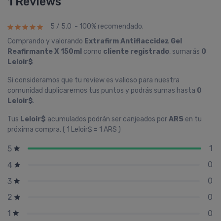
1 Reviews
5 / 5.0 - 100% recomendado.
Comprando y valorando
Extrafirm Antiflaccidez Gel
Reafirmante X 150ml
como
cliente registrado
, sumarás
0
Leloir$
Si consideramos que tu review es valioso para nuestra
comunidad duplicaremos tus puntos y podrás sumas hasta
0
Leloir$
.
Tus
Leloir$
acumulados podrán ser canjeados por
ARS
en tu
próxima compra. ( 1 Leloir$ = 1 ARS )
1
5
0
4
0
3
0
2
0
1