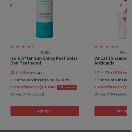
ISDIN
VALCA
Isdin After Sun Spray Post Solar
Valcatil Shampoo
Con Panthenol
Anticaí­da
$56.943
Desde
$15.098
$81.347
$25.
6 cuotas
sin interés
de
$9.491
6 cuotas
sin interé
ó Transferencia
$51.249
ó Transferencia
$13
10%
EXTRA OFF
Sumás 3.778 Leloir$
Sumás 2.104 Leloir$
Agregar
Ver opc