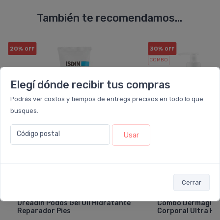
También te recomendamos...
20%
30%
OFF
OFF
COMBO
Elegí dónde recibir tus compras
Podrás ver costos y tiempos de entrega precisos en todo lo que
busques.
Código postal
Usar
Cerrar
ISDIN
DERMA
Ureadin Podos Gel Oil Hidratante
Combo Dermaglós 
Reparador Pies
Corporal Ultra Hi