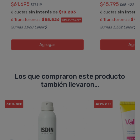
$61.695
$45.795
$77.119
$65.422
6 cuotas
sin interés
de
$10.283
6 cuotas
sin interé
ó Transferencia
$55.526
ó Transferencia
$41
10%
EXTRA OFF
Sumás 3.968 Leloir$
Sumás 3.332 Leloir$
Agregar
Agreg
Los que compraron este producto
también llevaron...
30%
40%
OFF
OFF