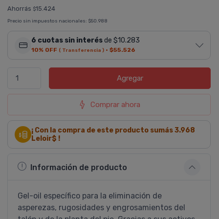
Ahorrás
15.424
$
Precio sin impuestos nacionales:
$50.988
6 cuotas sin interés
de $10.283
10% OFF
·
$55.526
( Transferencia )
Agregar
Comprar ahora
¡ Con la compra de este producto sumás
3.968
Leloir$ !
Información de producto
Gel-oil especí­fico para la eliminación de
asperezas, rugosidades y engrosamientos del