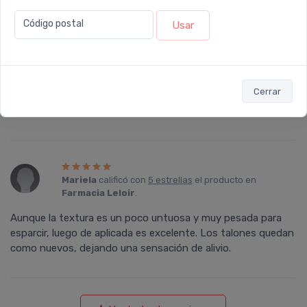
Código postal
Usar
NORA
calificó con
5 estrellas
el producto en
Farmacia
Leloir
.
Muy bueno, no lo conocía y me resultó muy util y facil de
Cerrar
aplicar para la piel delicada y seca; no es grasoso ni tiene
aroma. - es util para el verano y el invierno. -
Mariela
calificó con
5 estrellas
el producto en
Farmacia Leloir
.
Aunque la textura es un poco untuosa y muy pesada para
esparcir, luego de aplicada es excelente. Los talones quedan
como nuevos, dejando una sensación de alivio.