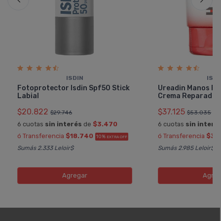
ISDIN
ISDI
Fotoprotector Isdin Spf50 Stick
Ureadin Manos Pl
Labial
Crema Reparador
$20.822
$37.125
$29.746
$53.035
6 cuotas
sin interés
de
$3.470
6 cuotas
sin interé
ó Transferencia
$18.740
ó Transferencia
$33
10%
EXTRA OFF
Sumás 2.333 Leloir$
Sumás 2.985 Leloir$
Agregar
Agreg