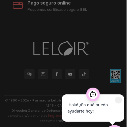
Pago seguro online
Poseemos certificado seguro
SSL
© 1980 - 2026 -
Farmacia Leloir S.R.L.
| CUIT 33609220789 - Larrea
1249 - CABA - CP 1117
Dirección General de Defensa y Protección al Consumidor: Para
consultas y/o denuncias
[ingrese aquí]
| Nación: Defensa de las y los
consumidores
[ingrese aquí]
.