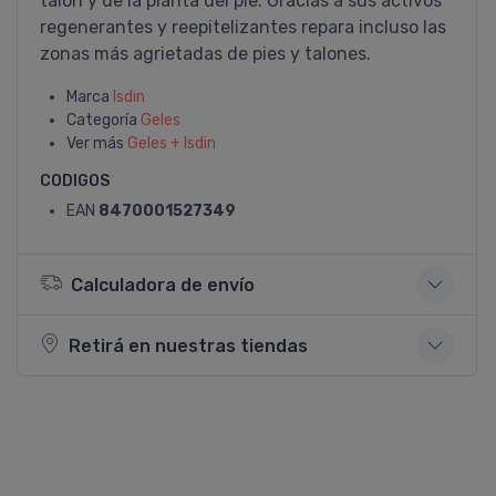
talón y de la planta del pie. Gracias a sus activos
regenerantes y reepitelizantes repara incluso las
zonas más agrietadas de pies y talones.
Marca
Isdin
Categoría
Geles
Ver más
Geles + Isdin
CODIGOS
EAN
8470001527349
Calculadora de envío
Retirá en nuestras tiendas