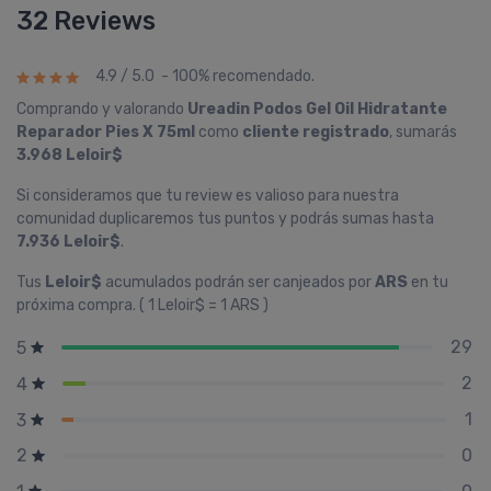
32 Reviews
4.9 / 5.0 - 100% recomendado.
Comprando y valorando
Ureadin Podos Gel Oil Hidratante
Reparador Pies X 75ml
como
cliente registrado
, sumarás
3.968 Leloir$
Si consideramos que tu review es valioso para nuestra
comunidad duplicaremos tus puntos y podrás sumas hasta
7.936 Leloir$
.
Tus
Leloir$
acumulados podrán ser canjeados por
ARS
en tu
próxima compra. ( 1 Leloir$ = 1 ARS )
29
5
2
4
1
3
0
2