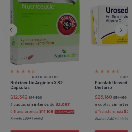
NUTRICEUTIC
EURO
Nutriceutic Arginina X 32
Eurolab Uroseda
Cápsulas
Dietario
$12.342
$25.160
$14.520
$31.450
6 cuotas
sin interés
de
$2.057
6 cuotas
sin interé
ó Transferencia
$11.108
ó Transferencia
$22
10%
EXTRA OFF
Sumás 1.994 Leloir$
Sumás 2.506 Leloir$