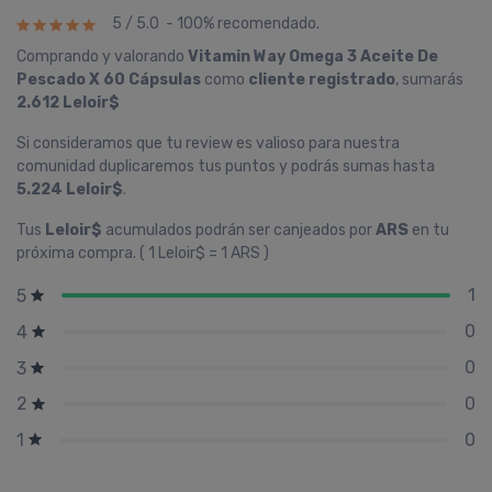
5 / 5.0 - 100% recomendado.
Comprando y valorando
Vitamin Way Omega 3 Aceite De
Pescado X 60 Cápsulas
como
cliente registrado
, sumarás
2.612 Leloir$
Si consideramos que tu review es valioso para nuestra
comunidad duplicaremos tus puntos y podrás sumas hasta
5.224 Leloir$
.
Tus
Leloir$
acumulados podrán ser canjeados por
ARS
en tu
próxima compra. ( 1 Leloir$ = 1 ARS )
1
5
0
4
0
3
0
2
0
1