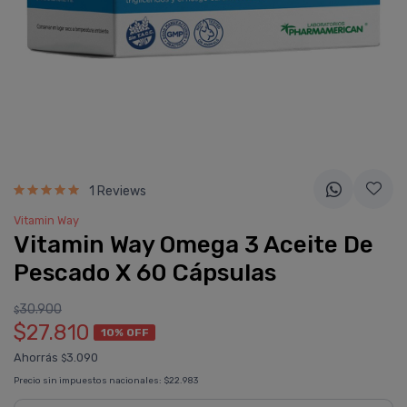
1 Reviews
Vitamin Way
Vitamin Way Omega 3 Aceite De
Pescado X 60 Cápsulas
30.900
$
$27.810
10% OFF
Ahorrás
3.090
$
Precio sin impuestos nacionales:
$22.983