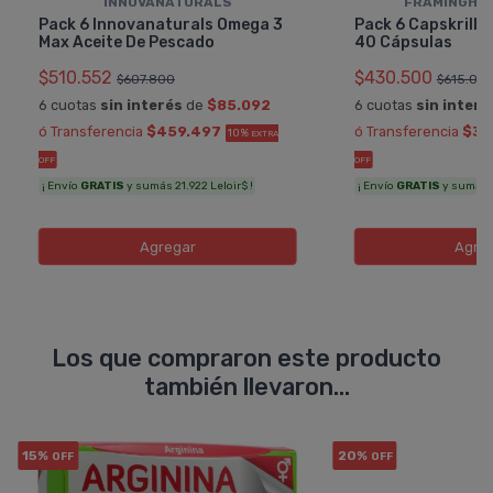
INNOVANATURALS
FRAMINGHA
Pack 6 Innovanaturals Omega 3
Pack 6 Capskrill Ac
Max Aceite De Pescado
40 Cápsulas
$510.552
$430.500
$607.800
$615.00
6 cuotas
sin interés
de
$85.092
6 cuotas
sin interé
ó Transferencia
$459.497
ó Transferencia
$38
10%
EXTRA
OFF
OFF
¡ Envío
GRATIS
y sumás 21.922 Leloir$ !
¡ Envío
GRATIS
y sumás 1
Agregar
Agre
Los que compraron este producto
también llevaron...
15%
20%
OFF
OFF