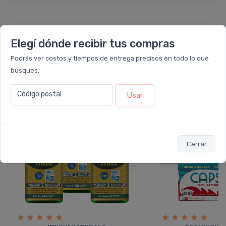
Elegí dónde recibir tus compras
También te recomendamos...
Podrás ver costos y tiempos de entrega precisos en todo lo que
busques.
16%
30%
OFF
OFF
PACK x6
PACK x6
u.
u.
Código postal
Usar
Cerrar