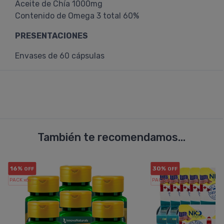
Aceite de Chía 1000mg
Contenido de Omega 3 total 60%
PRESENTACIONES
Envases de 60 cápsulas
También te recomendamos...
16%
30%
OFF
OFF
PACK x6
PACK x6
u.
u.