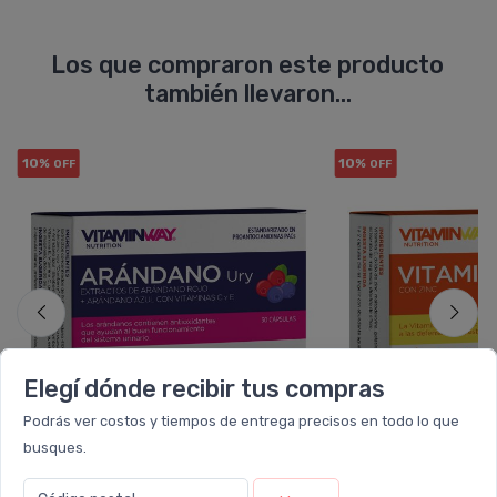
Los que compraron este producto
también llevaron...
10%
10%
OFF
OFF
Elegí dónde recibir tus compras
Podrás ver costos y tiempos de entrega precisos en todo lo que
busques.
VITAMIN WAY
VITAMI