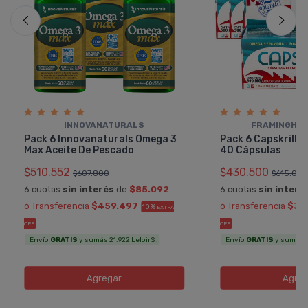
INNOVANATURALS
FRAMINGHA
Pack 6 Innovanaturals Omega 3
Pack 6 Capskrill Ac
Max Aceite De Pescado
40 Cápsulas
$510.552
$430.500
$607.800
$615.00
6 cuotas
sin interés
de
$85.092
6 cuotas
sin interé
ó Transferencia
$459.497
ó Transferencia
$38
10%
EXTRA
OFF
OFF
¡ Envío
GRATIS
y sumás 21.922 Leloir$ !
¡ Envío
GRATIS
y sumás 18
Agregar
Agreg