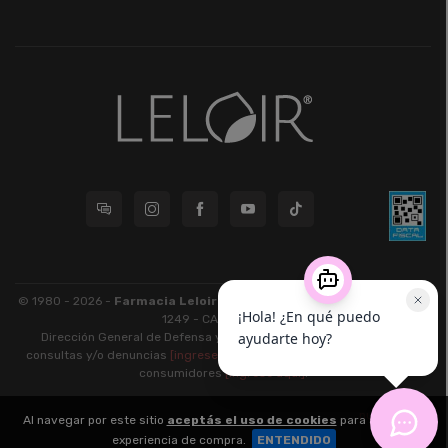
© 1980 - 2026 -
Farmacia Leloir S.R.L.
| CUIT 33609220789 - Larrea
1249 - CABA - CP 1117
Dirección General de Defensa y Protección al Consumidor: Para
consultas y/o denuncias
[ingrese aquí]
| Nación: Defensa de las y los
consumidores
[ingrese aquí]
.
nubixstore®
Al navegar por este sitio
aceptás el uso de cookies
para agilizar tu
v13.08.1
experiencia de compra.
ENTENDIDO