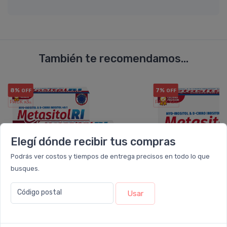
También te recomendamos...
8%
7%
OFF
OFF
PACK x3
PACK x2
u.
u.
Elegí dónde recibir tus compras
Podrás ver costos y tiempos de entrega precisos en todo lo que
busques.
Código postal
Usar