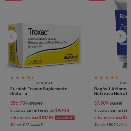
EUROLAB
BAGÓ
Eurolab Troxac Suplemento
Bagóvit A Manos 
Dietario
Nutritiva Hidrata
$56.784
$7.509
$70.980
$12.515
6 cuotas
sin interés
de
$9.464
6 cuotas
sin interé
ó Transferencia
$51.106
ó Transferencia
$6.
10%
EXTRA OFF
Sumás 3.771 Leloir$
Sumás 1.800 Leloir$