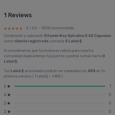
1 Reviews
5 / 5.0 - 100% recomendado.
Comprando y valorando
Vitamin Way Spirulina X 60 Cápsulas
como
cliente registrado
, sumarás
0 Leloir$
Si consideramos que tu review es valioso para nuestra
comunidad duplicaremos tus puntos y podrás sumas hasta
0
Leloir$
.
Tus
Leloir$
acumulados podrán ser canjeados por
ARS
en tu
próxima compra. ( 1 Leloir$ = 1 ARS )
1
5
0
4
0
3
0
2