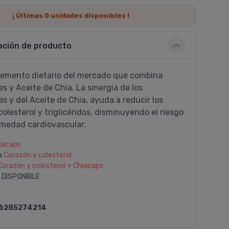
¡ Últimas
0
unidades disponibles !
ación de producto
lemento dietario del mercado que combina
es y Aceite de Chia. La sinergia de los
es y del Aceite de Chia, ayuda a reducir los
colesterol y triglicéridos, disminuyendo el riesgo
rmedad cardiovascular.
iacaps
a
Corazón y colesterol
Corazón y colesterol + Chiacaps
 DISPONIBLE
6285274214