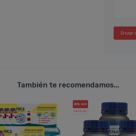
Enviar 
También te recomendamos...
8%
OFF
PACK x3
u.