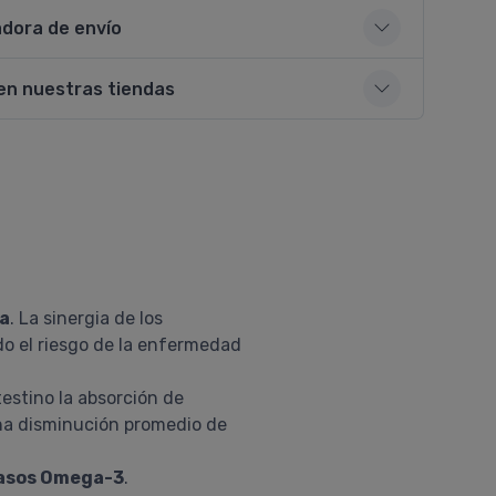
adora de envío
en nuestras tiendas
ia
. La sinergia de los
o el riesgo de la enfermedad
testino la absorción de
una disminución promedio de
rasos Omega-3
.