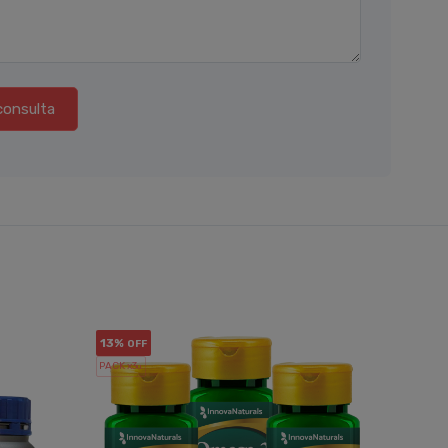
consulta
13%
16%
OFF
OF
PACK x3
PACK x6
u.
u.