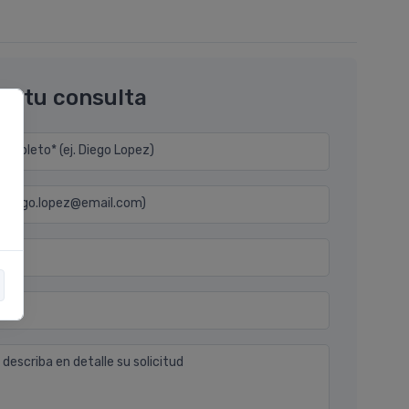
os tu consulta
mpleto* (ej. Diego Lopez)
j. diego.lopez@email.com)
n
 describa en detalle su solicitud