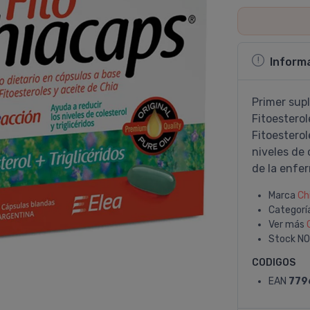
Inform
Primer sup
Fitoesterol
Fitoesterol
niveles de 
de la enfe
Marca
Ch
Categorí
Ver más
Stock
NO
CODIGOS
EAN
779