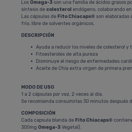
Los
Omega-3
son una familia de ácidos grasos p
síntesis de
colesterol
endógeno, colaborando en 
Las cápsulas de
Fito Chiacaps®
son elaboradas
frío, libre de solventes orgánicos.
DESCRIPCIÓN
Ayuda a reducir los niveles de colesterol y t
Fitoesteroles de alta pureza
Disminuye el riesgo de enfermedades card
Aceite de Chía extra virgen de primera pre
MODO DE USO
1 a 2 cápsulas por vez, 2 veces al día.
Se recomienda consumirlas 30 minutos después de
COMPOSICIÓN
Cada capsula blanda de
Fito Chiacaps®
contiene
300mg
Omega-3
Vegetal).