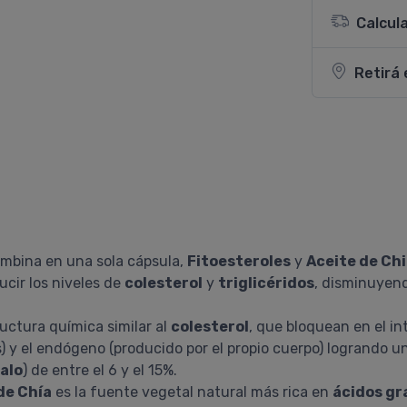
Calcul
Retirá 
mbina en una sola cápsula,
Fitoesteroles
y
Aceite de Ch
ucir los niveles de
colesterol
y
triglicéridos
, disminuyend
uctura química similar al
colesterol
, que bloquean en el in
s) y el endógeno (producido por el propio cuerpo) logrando 
alo
) de entre el 6 y el 15%.
de Chía
es la fuente vegetal natural más rica en
ácidos g