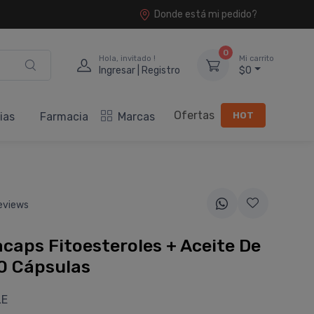
Donde está mi pedido?
0
Hola, invitado !
Mi carrito
Ingresar | Registro
$0
Ofertas
HOT
ias
Farmacia
Marcas
eviews
acaps Fitoesteroles + Aceite De
0 Cápsulas
LE