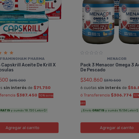
FRAMINGHAM PHARMA
MENACOR
 Capskrill Aceite De Krill X
Pack 3 Menacor Omega 3 A
psulas
De Pescado
500
$340.860
$615.000
$370.500
as
sin interés
de
$71.750
6 cuotas
sin interés
de
$56.
sferencia
$387.450
ó Transferencia
$306.774
10%
10
EXTRA
OFF
RATIS
y sumás 18.720 Leloir$ !
¡ Envío
GRATIS
y sumás 15.134 Leloir$ 
Agregar
al carrito
Agregar
al carrito