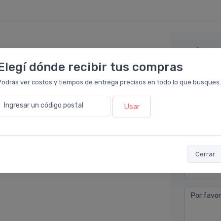
Déjan
rmacia Leloir
.
Elegí dónde recibir tus compras
rlo por su fórmula innovadora con
Nombre co
Podrás ver costos y tiempos de entrega precisos en todo lo que busques.
pués de un tiempo de uso constante, mis
te. Además, es fácil de incorporar a la rutina
Ingresar un código postal
Usar
Email* (e
salud cardiovascular de forma natural.
ludable y efectiva!
Teléfono
Cerrar
Ubicació
Por favor