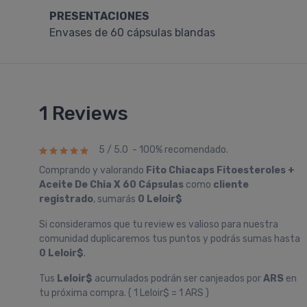
PRESENTACIONES
Envases de 60 cápsulas blandas
1 Reviews
5 / 5.0 - 100% recomendado.
Comprando y valorando
Fito Chiacaps Fitoesteroles +
Aceite De Chia X 60 Cápsulas
como
cliente
registrado
, sumarás
0 Leloir$
Si consideramos que tu review es valioso para nuestra
comunidad duplicaremos tus puntos y podrás sumas hasta
0 Leloir$
.
Tus
Leloir$
acumulados podrán ser canjeados por
ARS
en
tu próxima compra. ( 1 Leloir$ = 1 ARS )