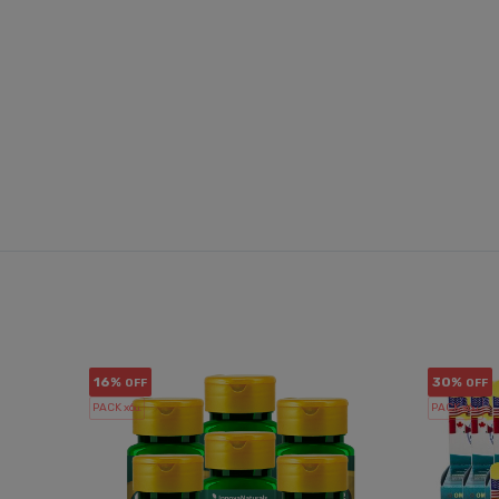
16%
30%
OFF
OFF
PACK x6
PACK x6
u.
u.