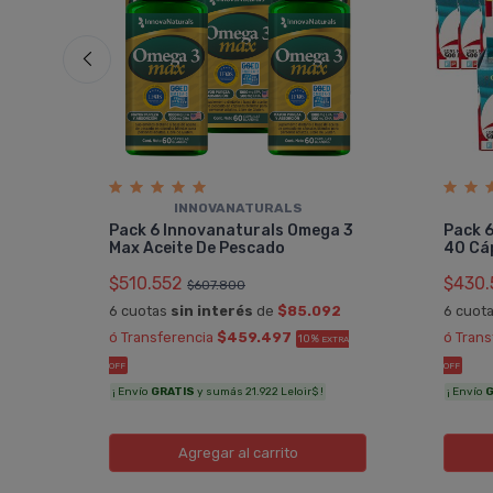
INNOVANATURALS
pa
Pack 6 Innovanaturals Omega 3
Pack 6
Max Aceite De Pescado
40 Cá
$510.552
$430.
$607.800
0
6 cuotas
sin interés
de
$85.092
6 cuot
RA OFF
ó Transferencia
$459.497
ó Tran
10%
EXTRA
OFF
OFF
¡ Envío
GRATIS
y sumás 21.922 Leloir$ !
¡ Envío
G
Agregar
al carrito