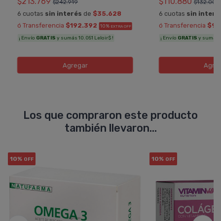
$213.769
$110.880
$242.919
$132.000
6 cuotas
sin interés
de
$35.628
6 cuotas
sin interé
ó Transferencia
$192.392
ó Transferencia
$99
10%
EXTRA OFF
¡ Envío
GRATIS
y sumás 10.051 Leloir$ !
¡ Envío
GRATIS
y sumás 5.
Agregar
Agre
Los que compraron este producto
también llevaron...
10%
10%
OFF
OFF