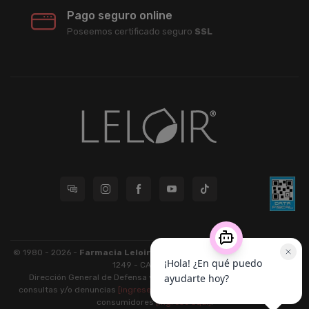
Pago seguro online
Poseemos certificado seguro
SSL
© 1980 - 2026 -
Farmacia Leloir S.R.L.
| CUIT 33609220789 - Larrea
1249 - CABA - CP 1117
Dirección General de Defensa y Protección al Consumidor: Para
consultas y/o denuncias
[ingrese aquí]
| Nación: Defensa de las y los
consumidores
[ingrese aquí]
.