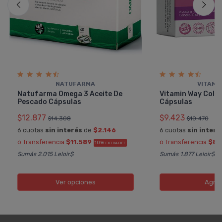
NATUFARMA
VITAMI
Natufarma Omega 3 Aceite De
Vitamin Way Colág
Pescado Cápsulas
Cápsulas
$12.877
$9.423
$14.308
$10.470
6 cuotas
sin interés
de
$2.146
6 cuotas
sin interé
ó Transferencia
$11.589
ó Transferencia
$8.
10%
EXTRA OFF
Sumás 2.015 Leloir$
Sumás 1.877 Leloir$
Ver opciones
Agre