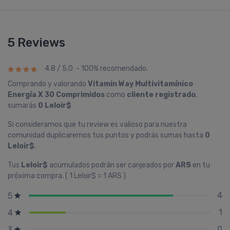
5 Reviews
4.8 / 5.0 - 100% recomendado.
Comprando y valorando
Vitamin Way Multivitamí­nico
Energía X 30 Comprimidos
como
cliente registrado
,
sumarás
0 Leloir$
Si consideramos que tu review es valioso para nuestra
comunidad duplicaremos tus puntos y podrás sumas hasta
0
Leloir$
.
Tus
Leloir$
acumulados podrán ser canjeados por
ARS
en tu
próxima compra. ( 1 Leloir$ = 1 ARS )
4
5
1
4
0
3