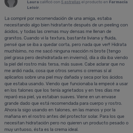
Laura
calificó con
5 estrellas
el producto en
Farmacia
Leloir
.
La compré por recomendación de una amiga, estaba
necesitando algo bien hidratante después de un peeling con
ácidos, y todas las cremas muy densas me llenan de
granitos. Cuando vi la textura, bastante liviana y fluida,
pensé que se iba a quedar corta, pero nada que ver!! Hidrata
muchísimo, no me sacó ninguna reacción ni brote (tengo
piel grasa pero deshidratada en invierno), día a día iba viendo
la piel del rostro más tersa, más suave. Cabe aclarar que no
me ardió nada, cosa que otros serums o cremas sí al
aplicarlos sobre una piel muy dañada y seca por los ácidos
que estaba usando. Viendo que funcionaba la empecé a usar
en los talones que los tenía agrietados y en tres días me
reparó esa piel, ya estaban suaves. Viene en un envase
grande dado que está recomendada para cuerpo y rostro.
Ahora la sigo usando en talones, en las manos y por la
mañana en el rostro antes del protector solar. Para los que
necesitan hidratación pero no quieren un producto pesado o
muy untuoso, ésta es la crema ideal.