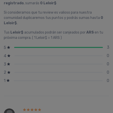
registrado
, sumarás
0 Leloir$
Si consideramos que tu review es valioso para nuestra
comunidad duplicaremos tus puntos y podrás sumas hasta
0
Leloir$
.
Tus
Leloir$
acumulados podrán ser canjeados por
ARS
en tu
próxima compra. ( 1 Leloir$ = 1 ARS )
3
5
0
4
0
3
0
2
0
1