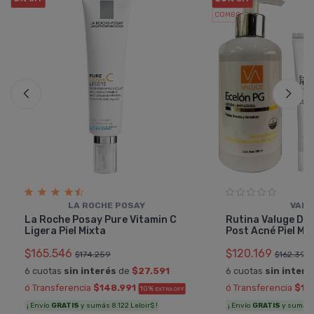
COMBO
LA ROCHE POSAY
VALU
La Roche Posay Pure Vitamin C
Rutina Valuge De
Ligera Piel Mixta
Post Acné Piel Mi
$165.546
$120.169
$174.259
$162.390
6 cuotas
sin interés
de
$27.591
6 cuotas
sin interé
ó Transferencia
$148.991
ó Transferencia
$10
10%
EXTRA OFF
¡ Envío
GRATIS
y sumás 8.122 Leloir$ !
¡ Envío
GRATIS
y sumás 6