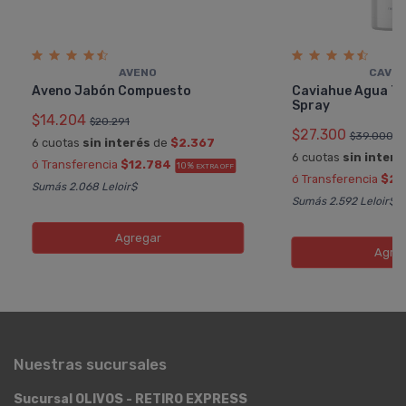
AVENO
CAVIA
Aveno Jabón Compuesto
Caviahue Agua Te
Spray
$14.204
$20.291
$27.300
$39.000
6 cuotas
sin interés
de
$2.367
6 cuotas
sin interé
ó Transferencia
$12.784
10%
EXTRA OFF
ó Transferencia
$24
Sumás 2.068 Leloir$
Sumás 2.592 Leloir$
Agregar
Agre
Nuestras sucursales
Sucursal OLIVOS - RETIRO EXPRESS