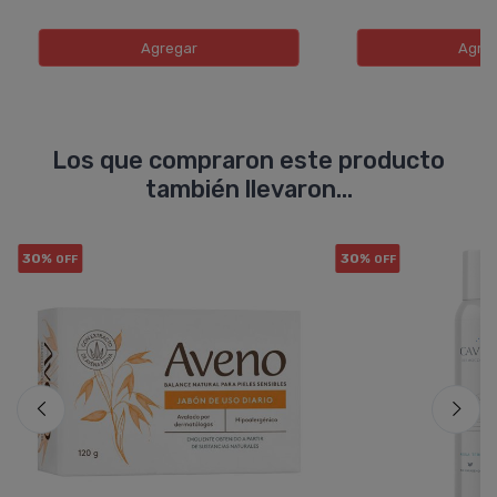
Agregar
Agre
Los que compraron este producto
también llevaron...
30%
30%
OFF
OFF