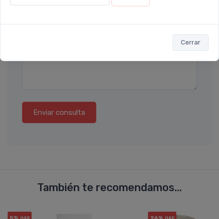
Ubicación
Por favor describa en detalle su solicitud
Cerrar
Enviar consulta
También te recomendamos...
5%
26%
OFF
OFF