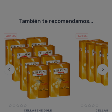
También te recomendamos...
PACK x8
PACK x6
u.
u.
CELLASENE GOLD
CELLASEN