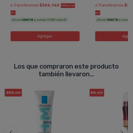
ó Transferencia
$355.765
ó Transferencia
$33
10%
EXTRA
OFF
OFF
¡ Envío
GRATIS
y sumás 17.312 Leloir$ !
¡ Envío
GRATIS
y sumás 16
Agregar
Agreg
Los que compraron este producto
también llevaron...
30%
5%
OFF
OFF