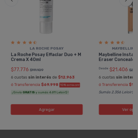
LA ROCHE POSAY
MAYBELLINE
La Roche Posay Effaclar Duo + M
Maybelline Instan
Crema X 40ml
Eraser Concealer
$77.776
Desde
$21.406
$111.109
$22.
6 cuotas
sin interés
de
$12.963
6 cuotas
sin interé
ó Transferencia
$69.998
ó Transferencia
$19
10%
EXTRA OFF
Sumás 2.356 Leloir$
¡ Envío
GRATIS
y sumás 4.611 Leloir$ !
Agregar
Ver opc