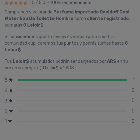
5 / 5.0 - 100% recomendado.
Comprando y valorando
Perfume Importado Davidoff Cool
Water Eau De Toilette Hombre
como
cliente registrado
,
sumarás
0 Leloir$
Si consideramos que tu review es valioso para nuestra
comunidad duplicaremos tus puntos y podrás sumas hasta
0
Leloir$
.
Tus
Leloir$
acumulados podrán ser canjeados por
ARS
en tu
próxima compra. ( 1 Leloir$ = 1 ARS )
1
5
0
4
0
3
0
2
0
1