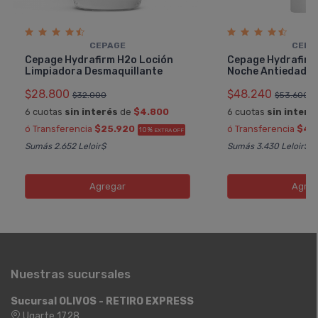
CEPAGE
CEPA
Cepage Hydrafirm H2o Loción
Cepage Hydrafirm
Limpiadora Desmaquillante
Noche Antiedad
$28.800
$48.240
$32.000
$53.600
6 cuotas
sin interés
de
$4.800
6 cuotas
sin interé
ó Transferencia
$25.920
ó Transferencia
$43
10%
EXTRA OFF
Sumás 2.652 Leloir$
Sumás 3.430 Leloir$
Agregar
Agreg
Nuestras sucursales
Sucursal OLIVOS - RETIRO EXPRESS
Ugarte 1728