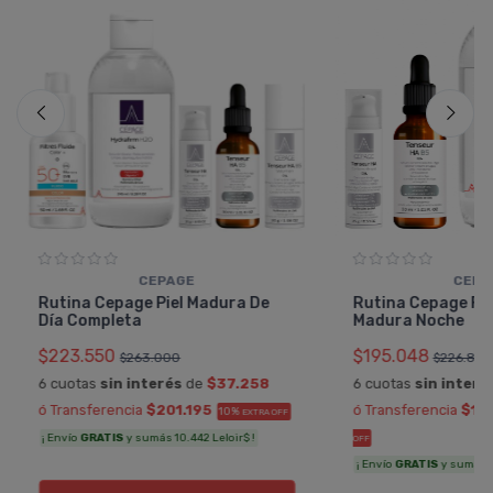
CEPAGE
CEPA
Rutina Cepage Piel Madura De
Rutina Cepage Fac
Día Completa
Madura Noche
$223.550
$195.048
$263.000
$226.800
6 cuotas
sin interés
de
$37.258
6 cuotas
sin interé
ó Transferencia
$201.195
ó Transferencia
$17
10%
EXTRA OFF
¡ Envío
GRATIS
y sumás 10.442 Leloir$ !
OFF
¡ Envío
GRATIS
y sumás 9.