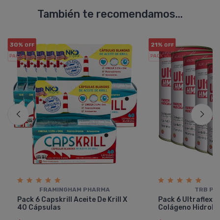
También te recomendamos...
30%
21%
OFF
OFF
PACK x6
PACK x6
u.
u.
FRAMINGHAM PHARMA
TRB PH
Pack 6 Capskrill Aceite De Krill X
Pack 6 Ultraflex
40 Cápsulas
Colágeno Hidroliz