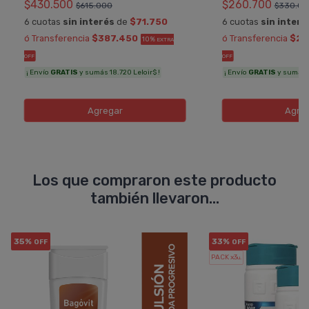
$430.500
$260.700
$615.000
$330.00
6 cuotas
sin interés
de
$71.750
6 cuotas
sin interé
ó Transferencia
$387.450
ó Transferencia
$23
10%
EXTRA
OFF
OFF
¡ Envío
GRATIS
y sumás 18.720 Leloir$ !
¡ Envío
GRATIS
y sumás 11
Agregar
Agre
Los que compraron este producto
también llevaron...
35%
33%
OFF
OFF
PACK x3
u.