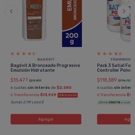
BAGÓVIT
FRAMINGHA
Bagóvit A Bronceado Progresivo
Pack 3 Satial Foo
Emulsión Hidratante
Controller Polvo 
$15.477
$118.389
$23.811
$176.700
6 cuotas
sin interés
de
$2.580
6 cuotas
sin interé
ó Transferencia
$13.929
ó Transferencia
$10
10%
EXTRA OFF
Sumás 2.119 Leloir$
¡ Envío
GRATIS
y sumás 6.
Agregar
Agre