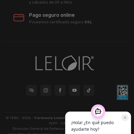
y sábados de 09 a 14hs.
Pago seguro online
Poseemos certificado seguro
SSL
© 1980 - 2026 -
Farmacia Leloir S.R.L.
| CUIT 33609220789 - Larrea
1249 - CABA - CP 1117
Dirección General de Defensa y Protección al Consumidor: Para