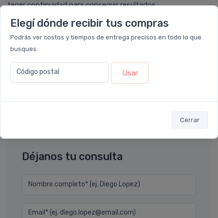
tener continuidad para conseguir resultados.
Elegí dónde recibir tus compras
Podrás ver costos y tiempos de entrega precisos en todo lo que
busques.
marta
calificó con
5 estrellas
el producto en
Farmacia
Leloir
.
Código postal
Usar
Es un producto que hay que tomar durante un perí­odo
prolongado para que se puedan ver los resultados efectivos.
Pero ayuda a fortalecer los huesos si se es constante
Cerrar
Déjanos tu consulta
Nombre completo* (ej. Diego Lopez)
Email* (ej. diego.lopez@email.com)