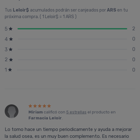
Tus
Leloir$
acumulados podrán ser canjeados por
ARS
en tu
próxima compra. ( 1 Leloir$ = 1 ARS )
2
5
0
4
0
3
0
2
0
1
Miriam
calificó con
5 estrellas
el producto en
Farmacia Leloir
.
Lo tomo hace un tiempo periodicamente y ayuda a mejorar
la salud osea, es un muy buen complemento. Es necesario